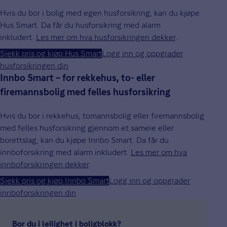
Hvis du bor i bolig med egen husforsikring, kan du kjøpe
Hus Smart. Da får du husforsikring med alarm
inkludert.
Les mer om hva husforsikringen dekker
.
Sjekk pris og kjøp Hus Smart
Logg inn og oppgrader
husforsikringen din
Innbo Smart – for rekkehus, to- eller
firemannsbolig med felles husforsikring
Hvis du bor i rekkehus, tomannsbolig eller firemannsbolig
med felles husforsikring gjennom et sameie eller
borettslag, kan du kjøpe Innbo Smart. Da får du
innboforsikring med alarm inkludert.
Les mer om hva
innboforsikringen dekker
.
Sjekk pris og kjøp Innbo Smart
Logg inn og oppgrader
innboforsikringen din
Bor du i leilighet i boligblokk?