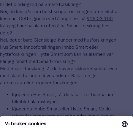
Er det bindingstid på Smart-forsikring?
Nei, du kan når som helst si opp forsikringen uten ekstra
kostnad. Dette gjør du ved å ringe oss på
915 03 100
.
Kan jeg bare ha alarm uten å ha Smart-forsikring hos
dere?
Nei, det er bare Gjensidige-kunder med husforsikringen
Hus Smart, innboforsikringen Innbo Smart eller
hytteforsikringen Hytte Smart som kan ha alarmen vår.
Får jeg rabatt med Smart-forsikring?
Med Smart-forsikring får du høyere sikkerhetsrabatt enn
med alarm fra andre leverandører. Rabatten gis
automatisk når du kjøper forsikringen.
Kjøper du Hus Smart, får du rabatt for brannalarm
tilkoblet alarmstasjon.
Kjøper du Innbo Smart eller Hytte Smart, får du
rabatt for brannalarm og innbruddsalarm tilkoblet
alarmstasjon.
Hva skjer hvis alarmen går?