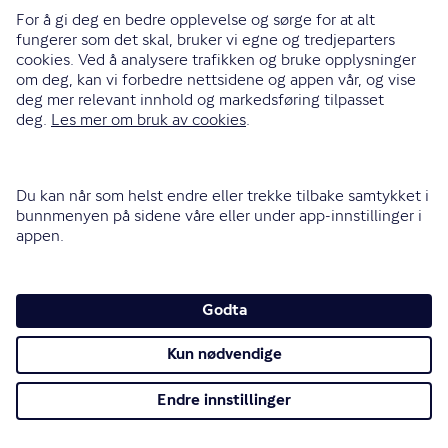
Gjensidige alarmstasjon er bemannet av REDGO
(tidligere Falck). Vi har et landsdekkende nettverk av
erfarne vektere og har rask responstid. Hvis boligen har
fått en skade, kan alarmoperatøren sende inn
skademeldingen for deg slik at skadehåndteringen
kommer raskere i gang.
Dette skjer om alarmen utløses
Ved brann
Hvis flere røykvarslere utløses samtidig, varsles
brannvesen umiddelbart.
Hvis bare en alarm utløses, vil alarmstasjonen ringe
deg innen kort tid for å høre om det har skjedd noe.
Brannvesen eller vekter kontaktes ved behov,
basert på tilgjengelighet der du bor.
Ved vannlekkasje
Hvis vannsensoren utløser alarm og du ikke slår den av, vil