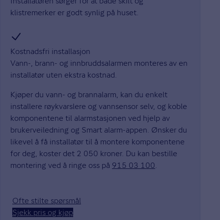
Installatøren sørger for at både skilt og
klistremerker er godt synlig på huset.
Kostnadsfri installasjon
Vann-, brann- og innbruddsalarmen monteres av en
installatør uten ekstra kostnad.
Kjøper du vann- og brannalarm, kan du enkelt
installere røykvarslere og vannsensor selv, og koble
komponentene til alarmstasjonen ved hjelp av
brukerveiledning og Smart alarm-appen. Ønsker du
likevel å få installatør til å montere komponentene
for deg, koster det 2 050 kroner. Du kan bestille
montering ved å ringe oss på
915 03 100
.
Ofte stilte spørsmål
Sjekk pris og kjøp