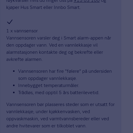
røykvarsler hvis du ringer oss på
915 03 100
og
kjøper Hus Smart eller Innbo Smart.
1 x vannsensor
Vannsensoren varsler deg i Smart alarm-appen når
den oppdager vann. Ved en vannlekkasje vil
alarmstasjonen kontakte deg og bekrefte eller
avkrefte alarmen.
Vannsensoren har fire "følere" på undersiden
som oppdager vannlekkasje.
Innebygget temperaturmåler.
Trådløs, med opptil 5 års batterilevetid.
Vannsensoren bør plasseres steder som er utsatt for
vannlekkasje; under kjøkkenvasken, ved
oppvaskmaskin, ved varmtvannsbereder eller ved
andre hvitevarer som er tilkoblet vann.