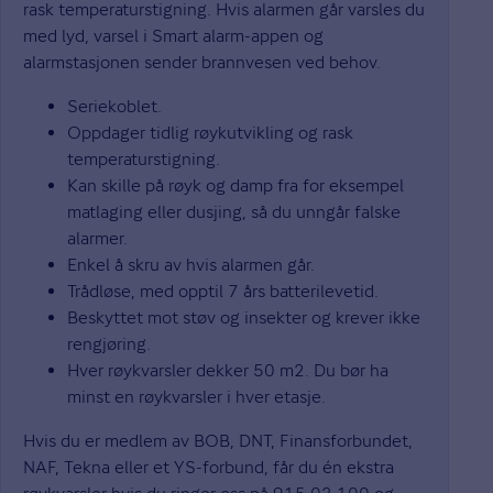
rask temperaturstigning. Hvis alarmen går varsles du
med lyd, varsel i Smart alarm-appen og
alarmstasjonen sender brannvesen ved behov.
Seriekoblet.
Oppdager tidlig røykutvikling og rask
temperaturstigning.
Kan skille på røyk og damp fra for eksempel
matlaging eller dusjing, så du unngår falske
alarmer.
Enkel å skru av hvis alarmen går.
Trådløse, med opptil 7 års batterilevetid.
Beskyttet mot støv og insekter og krever ikke
rengjøring.
Hver røykvarsler dekker 50 m2. Du bør ha
minst en røykvarsler i hver etasje.
Hvis du er medlem av BOB, DNT, Finansforbundet,
NAF, Tekna eller et YS-forbund, får du én ekstra