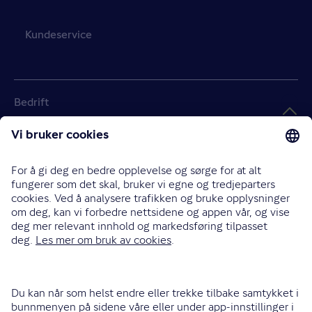
Kundeservice
Bedrift
Landbruk
Handlekurv
Tom
Meld skade