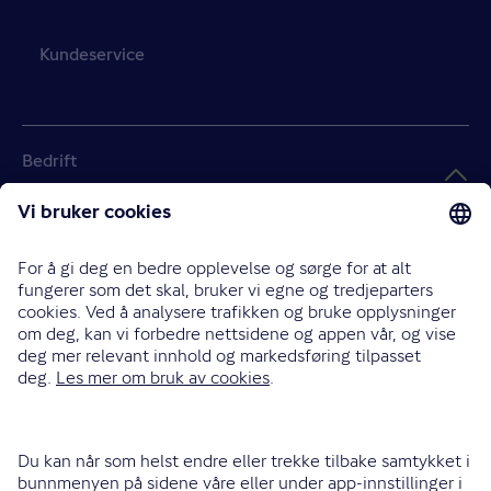
Kundeservice
Bedrift
Landbruk
Handlekurv
Tom
Meld skade