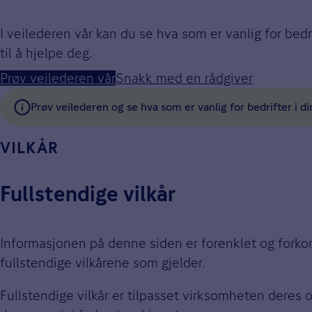
I veilederen vår kan du se hva som er vanlig for bed
til å hjelpe deg.
Prøv veilederen vår
Snakk med en rådgiver
Prøv veilederen og se hva som er vanlig for bedrifter i di
VILKÅR
Fullstendige vilkår
Informasjonen på denne siden er forenklet og forkort
fullstendige vilkårene som gjelder.
Fullstendige vilkår er tilpasset virksomheten deres 