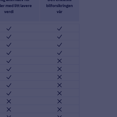
lig alternativ for
Den enkleste
ler med litt lavere
bilforsikringen
verdi
vår