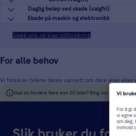
Daglig beløp ved skade (valgfri)
Skade på maskin og elektronikk
Sjekk pris og kjøp bilforsikring
For alle behov
Vi forsikrer bilene deres uansett om dere leier eller ei
Skal du forsikre flere enn 20 biler? Ring oss på 915 03 1
Slik bruker du forsi