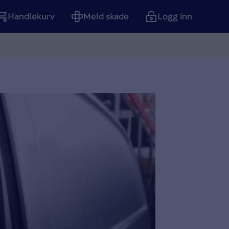
Handlekurv
Meld skade
Logg inn
Tom