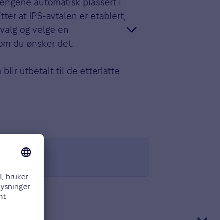
 pengene automatisk plassert i
tter at IPS-avtalen er etablert,
valg og velge en
 om du ønsker det.
ir utbetalt til de etterlatte