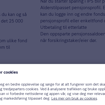
Når du starter sparing i IPS blir
Alderstilpasset pensjonsprofil. E
kan du logge inn og endre fonds
s du kan og så
pensjonsprofil eller enkeltfond
r det 25 000
Utbetaling til etterlatte
Den oppsparte pensjonssaldoen bl
når forsikringstaker/eier dør.
lom ulike fond
em til