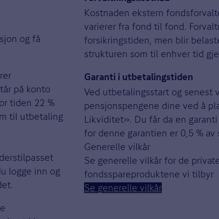
Kostnaden ekstern fondsforvalter
varierer fra fond til fond. Forva
nsjon og få
forsikringstiden, men blir belas
strukturen som til enhver tid gje
rer
Garanti i utbetalingstiden
står på konto
Ved utbetalingsstart og senest ve
or tiden 22 %
pensjonspengene dine ved å pla
m til utbetaling
Likviditet». Du får da en garan
for denne garantien er 0,5 % av 
Generelle vilkår
lderstilpasset
Se generelle vilkår for de priva
du logge inn og
fondsspareproduktene vi tilbyr
det.
Se generelle vilkår
re