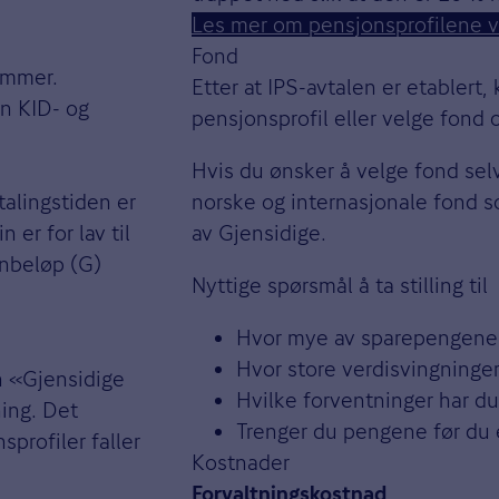
Les mer om pensjonsprofilene v
Fond
ummer.
Etter at IPS-avtalen er etablert,
nn KID- og
pensjonsprofil eller velge fond
Hvis du ønsker å velge fond selv,
talingstiden er
norske og internasjonale fond so
 er for lav til
av Gjensidige.
nnbeløp (G)
Nyttige spørsmål å ta stilling til
Hvor mye av sparepengene v
Hvor store verdisvingninge
n «Gjensidige
Hvilke forventninger har du
ning. Det
Trenger du pengene før du er
profiler faller
Kostnader
Forvaltningskostnad