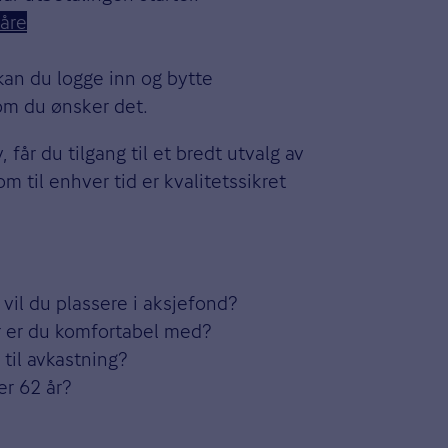
åre
 kan du logge inn og bytte
 om du ønsker det.
 får du tilgang til et bredt utvalg av
m til enhver tid er kvalitetssikret
il du plassere i aksjefond?
r er du komfortabel med?
 til avkastning?
 62 år? ​​