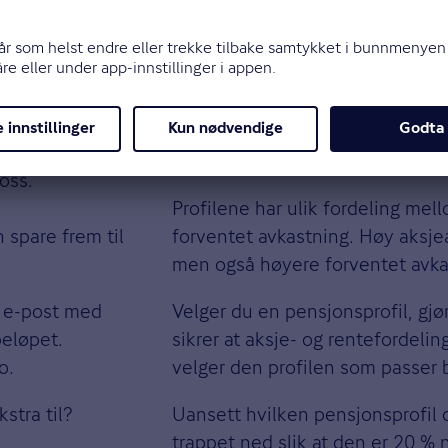
ptil 5 500 kroner i utsatt skatt.
r opptil 25 000 kroner per år og få opptil 5 500 i uts
pensjon og få skattefordeler nå – og høyere pensjon 
 oss.
Profilene har ulik fordeling mel
 spare frem til
forventet avkastning. Høy aksjea
men også høyere forventet avka
g e-post med
Velger du en pensjonsprofil, gjø
beløpet.
sikrer at aksje- og rentefordelin
o.
velger den profilen som passer b
stra til?
Uansett hvilken pensjonsprofil d
trappet ned slik at den er 20 % n