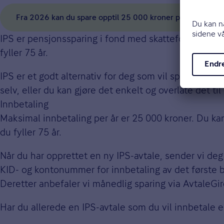
Fra 2026 kan du spare opptil 25 000 kroner per år, og få op
IPS er pensjonssparing i fond med skattefordeler. Spa
fyller 75 år.
IPS er et godt alternativ for deg som vil spare til 
selv, eller du kan gjøre det enkelt og overlate det til
Innbetaling
Maksimal innbetaling per år er 25 000 kroner. Du kan
du fyller 75 år.
Når du har opprettet en ny IPS-avtale, sender vi de
KID- og kontonummer for innbetaling av det første 
Deretter anbefaler vi månedlig sparing via AvtaleGir
Har du allerede en IPS-avtale som du vil innbetale ek