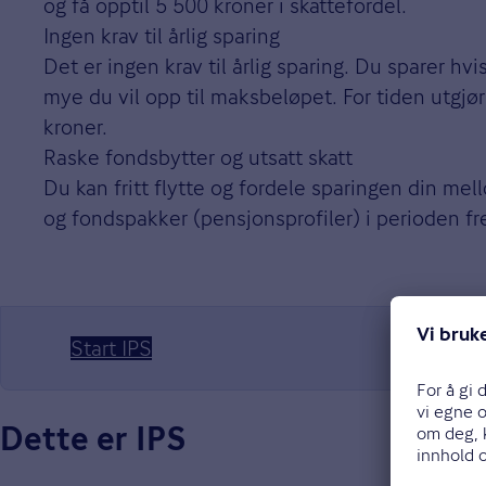
og få opptil 5 500 kroner i skattefordel.
Ingen krav til årlig sparing
Det er ingen krav til årlig sparing. Du sparer hvi
mye du vil opp til maksbeløpet. For tiden utgjø
kroner.
Raske fondsbytter og utsatt skatt
Du kan fritt flytte og fordele sparingen din mel
og fondspakker (pensjonsprofiler) i perioden fr
Start IPS
Dette er IPS