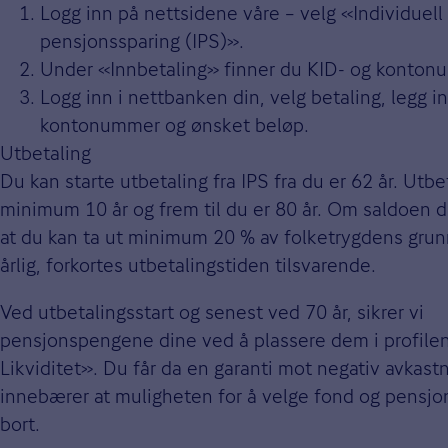
Logg inn på nettsidene våre – velg «Individuell
pensjonssparing (IPS)».
Under «Innbetaling» finner du KID- og konton
Logg inn i nettbanken din, velg betaling, legg i
kontonummer og ønsket beløp.
Utbetaling
Du kan starte utbetaling fra IPS fra du er 62 år. Utbe
minimum 10 år og frem til du er 80 år. Om saldoen din
at du kan ta ut minimum 20 % av folketrygdens gru
årlig, forkortes utbetalingstiden tilsvarende.
Ved utbetalingsstart og senest ved 70 år, sikrer vi
pensjonspengene dine ved å plassere dem i profile
Likviditet». Du får da en garanti mot negativ avkast
innebærer at muligheten for å velge fond og pensjons
bort.