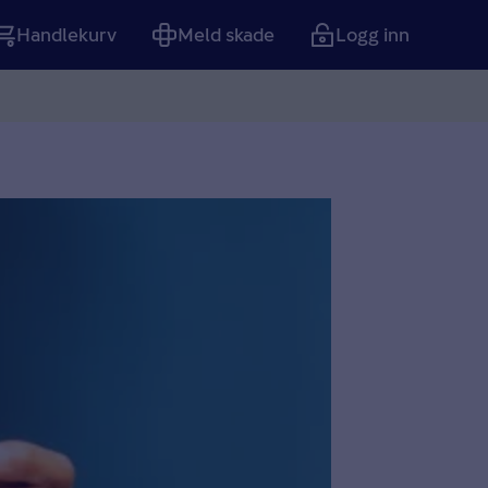
Handlekurv
Meld skade
Logg inn
Tom