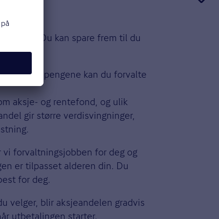
att skatt. Du kan spare frem til du
senere. Sparepengene kan du forvalte
lom aksje- og rentefond, og ulik
ndel gir større verdisvingninger,
stning.
r vi forvaltningsjobben for deg og
gen er tilpasset alderen din. Du
est for deg.
u velger, blir aksjeandelen gradvis
år utbetalingen starter.