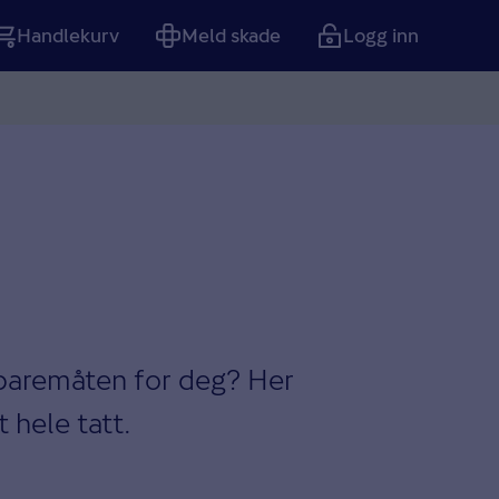
Handlekurv
Meld skade
Logg inn
Tom
 sparemåten for deg? Her
t hele tatt.