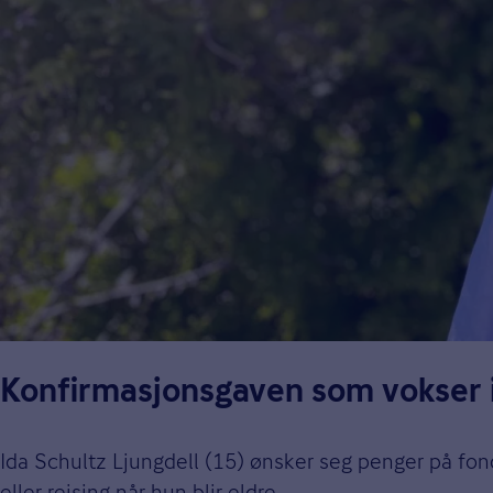
Konfirmasjonsgaven som vokser 
Ida Schultz Ljungdell (15) ønsker seg penger på fond
eller reising når hun blir eldre.