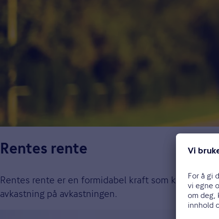
Rentes rente
Rentes rente er en formidabel kraft som kan gjøre un
avkastning på avkastningen.