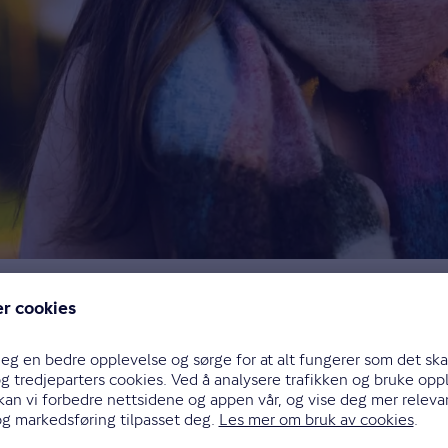
derverker for sparepengene dine, uten at du trenger 