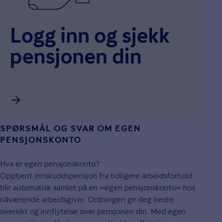
Logg inn og sjekk
pensjonen din
SPØRSMÅL OG SVAR OM EGEN
PENSJONSKONTO
Hva er egen pensjonskonto?
Opptjent innskuddspensjon fra tidligere arbeidsforhold
blir automatisk samlet på en «egen pensjonskonto» hos
nåværende arbeidsgiver. Ordningen gir deg bedre
oversikt og innflytelse over pensjonen din. Med egen