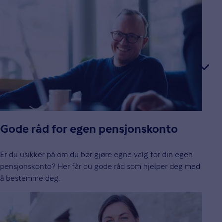
Gode råd for egen pensjonskonto
Er du usikker på om du bør gjøre egne valg for din egen
pensjonskonto? Her får du gode råd som hjelper deg med
å bestemme deg.