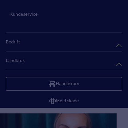
Kundeservice
Bedrift
Landbruk
Handlekurv
Tom
Meld skade