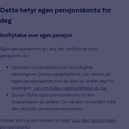
Dette betyr egen pensjonskonto for
deg
Innflytelse over egen pensjon
Egen pensjonskonto gir deg økt innflytelse over
pensjonen din:
Opptjent innskuddspensjon fra tidligere
arbeidsgiver, pensjonskapitalbevis, blir samlet på
egen pensjonskonto hvis du ikke tar andre valg for
sparingen.
Les om hvilke valgmuligheter du har
Du kan flytte egen pensjonskonto til den
leverandøren du ønsker. Du må selv ta kontakt med
den aktuelle pensjonsleverandøren.
Usikker på hva som passer for deg?
Les våre råd om egen
pensjonskonto