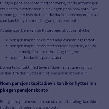
til egen pensjonskonto med samtykke, får du informasjon
om det fra leverandøren din av egen pensjonskonto. Det
samme gjelder hvis du har individuelle pensjonsprodukter
som kan bli flyttet inn på egen pensjonskonto.
Avtaler som bare kan bli flyttet med aktivt samtykke:
pensjonskapitalbevis med årlig avkastningsgaranti
pensjonskapitalbevis med særaldersgrense, det vil
si at er mulig å starte utbetaling tidligere
noen individuelle spareavtaler
Du må ta kontakt med leverandøren av avtalen om du
ønsker å få den flyttet inn på pensjonskontoen din.
Noen pensjonskapitalbevis kan ikke flyttes inn
på egen pensjonskonto
Pensjonskapitalbevis som har startet utbetaling, kan ikke
flyttes inn på egen pensjonskonto.