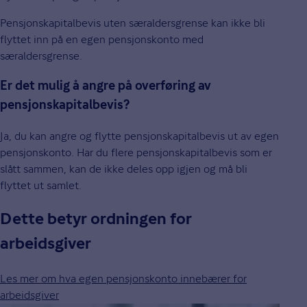
Pensjonskapitalbevis uten særaldersgrense kan ikke bli
flyttet inn på en egen pensjonskonto med
særaldersgrense.
Er det mulig å angre på overføring av
pensjonskapitalbevis?
Ja, du kan angre og flytte pensjonskapitalbevis ut av egen
pensjonskonto. Har du flere pensjonskapitalbevis som er
slått sammen, kan de ikke deles opp igjen og må bli
flyttet ut samlet.
Dette betyr ordningen for
arbeidsgiver
Les mer om hva egen pensjonskonto innebærer for
arbeidsgiver