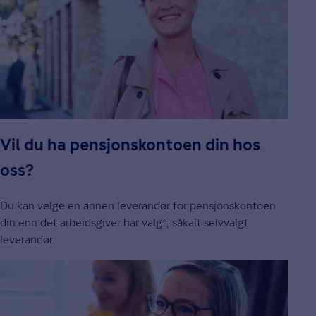
Vil du ha pensjonskontoen din hos
oss?
Du kan velge en annen leverandør for pensjonskontoen
din enn det arbeidsgiver har valgt, såkalt selvvalgt
leverandør.