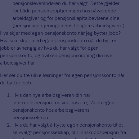
pensjonsleverandøren du har valgt. Dette gjelder
for både pensjonsopptjeningen hos nåværende
arbeidsgiver og for pensjonskapitalbevisene dine
(pensjonsopptjeningen hos tidligere arbeidsgivere).
Hva skjer med egen pensjonskonto når jeg bytter jobb?
Hva som skjer med egen pensjonskonto når du bytter
jobb er avhengig av hva du har valgt for egen
pensjonskonto, og hvilken pensjonsordning din nye
arbeidsgiver har.
Her ser du tre ulike løsninger for egen pensjonskonto når
du bytter jobb.
Hvis den nye arbeidsgiveren din har
innskuddspensjon for sine ansatte, får du egen
pensjonskonto hos arbeidsgiverens
pensjonsselskap.
Hvis du har valgt å flytte egen pensjonskonto til et
selvvalgt pensjonsselskap, blir innskuddspensjon fra