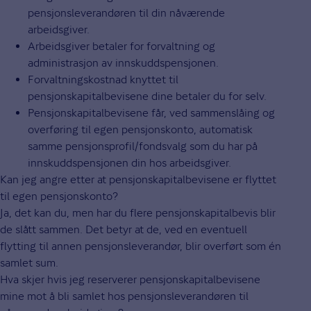
pensjonsleverandøren til din nåværende
arbeidsgiver.
Arbeidsgiver betaler for forvaltning og
administrasjon av innskuddspensjonen.
Forvaltningskostnad knyttet til
pensjonskapitalbevisene dine betaler du for selv.
Pensjonskapitalbevisene får, ved sammenslåing og
overføring til egen pensjonskonto, automatisk
samme pensjonsprofil/fondsvalg som du har på
innskuddspensjonen din hos arbeidsgiver.
Kan jeg angre etter at pensjonskapitalbevisene er flyttet
til egen pensjonskonto?
Ja, det kan du, men har du flere pensjonskapitalbevis blir
de slått sammen. Det betyr at de, ved en eventuell
flytting til annen pensjonsleverandør, blir overført som én
samlet sum.
Hva skjer hvis jeg reserverer pensjonskapitalbevisene
mine mot å bli samlet hos pensjonsleverandøren til