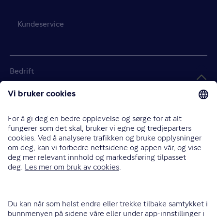
Kundeservice
Bedrift
Landbruk
Handlekurv
Tom
Meld skade