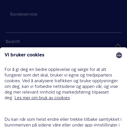
Kundeservice
Bedrift
Landbruk
Handlekurv
Tom
Meld skade