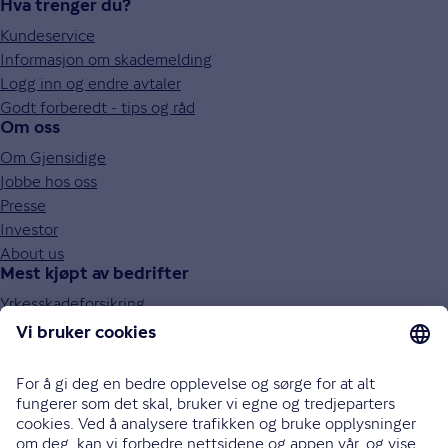
Hva trenger du?
Kundeservice
Informasjon om skademelding
Logg inn og endre avtaler
Godt forberedt - tips og råd
Om oss
Om Gjensidige
Jobbe hos oss
Presse
Investor
About us
Mest kjøpt av bedrifter
Yrkesskadeforsikring
Obligatorisk tjenestepensjon (OTP)
Behandlingsforsikring
Bilforsikring for bedrifter
Ansvarsforsikring
Reiseforsikring for bedrifter
Eiendelsforsikring