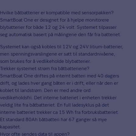
Hvilke båtbatterier er kompatible med sensorpakken?
SmartBoat One er designet for å hjelpe monitorere
blybatterier for både 12 og 24 volt. Systemet tilpasser
seg automatisk basert på målingene den får fra batteriet.
Systemet kan også kobles til 12V og 24V litium-batterier,
men spenningsvarslingene er satt til standardnivåene,
som brukes for å vedlikeholde blybatterier.
Trekker systemet strøm fra båtbatteriene?
SmartBoat One driftes på internt batteri med 40 dagers
drift, og lades hver gang båten er i drift, eller når den er
koblet til landstrøm. Den er med andre ord
vedlikeholdsfri. Det interne batteriet i enheten trekker
veldig lite fra båtbatteriet. En full ladesyklus på det
interne batteriet trekker ca 15 Wh fra forbruksbatteriet.
Et standard 80Ah båtbatteri har 67 ganger så mye
kapasitet.
Hvor ofte sendes data til appen?