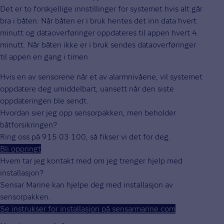
Det er to forskjellige innstillinger for systemet hvis alt går
bra i båten: Når båten er i bruk hentes det inn data hvert
minutt og dataoverføringer oppdateres til appen hvert 4.
minutt. Når båten ikke er i bruk sendes dataoverføringer
til appen en gang i timen
Hvis en av sensorene når et av alarmnivåene, vil systemet
oppdatere deg umiddelbart, uansett når den siste
oppdateringen ble sendt.
Hvordan sier jeg opp sensorpakken, men beholder
båtforsikringen?
Ring oss på 915 03 100, så fikser vi det for deg.
Bli oppringt
Hvem tar jeg kontakt med om jeg trenger hjelp med
installasjon?
Sensar Marine kan hjelpe deg med installasjon av
sensorpakken.
Se instrukser for installasjon på sensarmarine.com