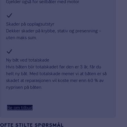
Gjelder også for seilbåter med motor.
Skader på opplagsutstyr
Dekker skader på krybbe, stativ og presenning –
uten maks sum.
Ny båt ved totalskade
Hvis båten blir totalskadet før den er 3 år, får du
helt ny båt. Med totalskade mener vi at båten er så
skadet at reparasjonen vil koste mer enn 60 % av
nyprisen på båten.
Be om tilbud
OFTE STILTE SPØRSMÅL