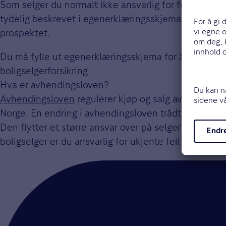
Som selger du normalt ikke ansvarlig for feil eller 
tydelig beskrevet i egenerklæringsskjema, tilstands
prospektet.
Du må fylle ut egenerklæringsskjema for å få lov til 
boligselgerforsikring.
Hva er avhendingsloven?
Avhendingsloven
regulerer kjøp og salg av brukte 
Norge. En endring i avhendingsloven trådte i kraft i 
Den flytter et større ansvar over på selger i en bol
boligselger er du ansvarlig for ukjente feil og mangle