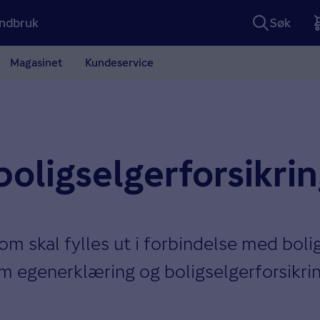
ndbruk
Søk
Magasinet
Kundeservice
oligselger­forsikri
om skal fylles ut i forbindelse med boli
 om egenerklæring og boligselgerforsikri