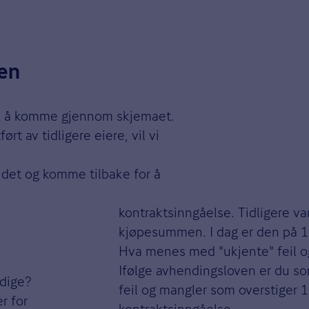
gen
me å komme gjennom skjemaet.
ørt av tidligere eiere, vil vi
 det og komme tilbake for å
kontraktsinngåelse. Tidligere v
kjøpesummen. I dag er den på 1
Hva menes med "ukjente" feil o
Ifølge avhendingsloven er du som
idige?
feil og mangler som overstiger 1
r for
kontraktsinngåelse.