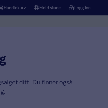
Handlekurv
Meld skade
Logg inn
Tom
ng
gsalget ditt. Du finner også
ng.