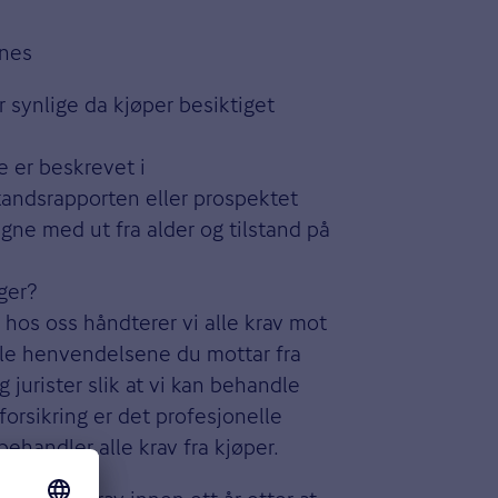
enes
r synlige da kjøper besiktiget
e er beskrevet i
tandsrapporten eller prospektet
ne med ut fra alder og tilstand på
ager?
g hos oss håndterer vi alle krav mot
dle henvendelsene du mottar fra
 jurister slik at vi kan behandle
forsikring er det profesjonelle
ehandler alle krav fra kjøper.