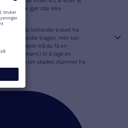
 kjøpers krav innen ett år etter at
om du ikke gjør står ikke
ikring, må du behandle kravet fra
ig til å behandle klagen, men kan
elpe deg. Videre må du få en
l en takstmann) til å lage en
vurdering på om skaden stammer fra
oligen.