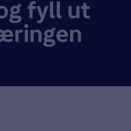
og fyll ut
æringen