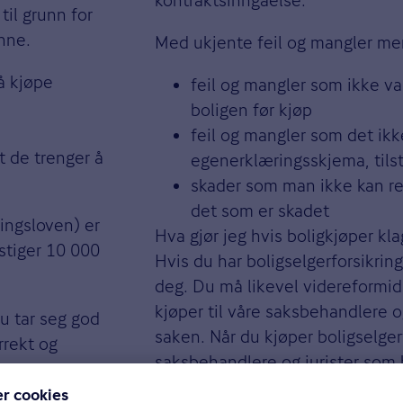
til grunn for
enne.
Med ukjente feil og mangler m
å kjøpe
feil og mangler som ikke va
boligen før kjøp
feil og mangler som det ikk
t de trenger å
egenerklæringsskjema, tils
skader som man ikke kan reg
det som er skadet
ingsloven) er
Hva gjør jeg hvis boligkjøper kl
stiger 10 000
Hvis du har boligselgerforsikrin
deg. Du må likevel videreformi
kjøper til våre saksbehandlere og
du tar seg god
saken. Når du kjøper boligselger
rrekt og
saksbehandlere og jurister som b