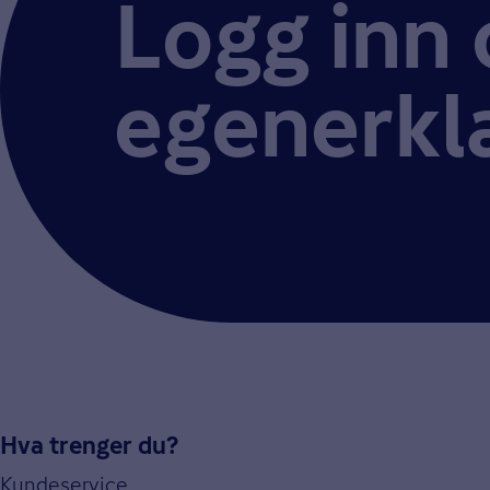
Logg inn 
egenerkl
Hva trenger du?
Kundeservice