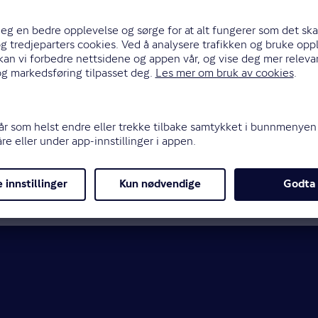
Du må imidlertid videreformidler
mangler som er
du fikk kunnskap om dette. Ders
rapporten eller
Gjensidige lenger ansvarlig.
Hvis du ikke har boligselgerfors
å kjøpe
kjøper på egenhånd. Du er plikt
engasjere egen advokat til å hj
profesjonell fagperson (som rege
eiendommer i
rapport på skaden, inklusiv en 
januar 2022.
da du fortsatt sto som eier av b
ighandel. Som
r i fem år etter