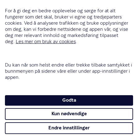
Reiseforsikring
Innboforsikring
Husforsikring
Livsforsikring
Barneforsikring
Alle forsikringer
915 03 100
Bli oppringt
Instagram
LinkedIn
Facebook
Endre cookieinnstillinger
Informasjonskapsler (cookies)
Personvern og sikkerhet
Vilkår for bruk av nettsidene
Tilgjengelighetserklæring
Sammenlign prisene våre med andre selskaper på
Finansportalen.no