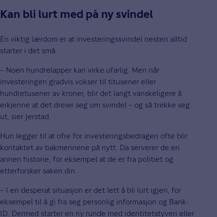
Kan bli lurt med på ny svindel
En viktig lærdom er at investeringssvindel nesten alltid
starter i det små.
– Noen hundrelapper kan virke ufarlig. Men når
investeringen gradvis vokser til titusener eller
hundretusener av kroner, blir det langt vanskeligere å
erkjenne at det dreier seg om svindel – og så trekke seg
ut, sier Jerstad.
Hun legger til at ofre for investeringsbedrageri ofte blir
kontaktet av bakmennene på nytt. Da serverer de en
annen historie, for eksempel at de er fra politiet og
etterforsker saken din.
– I en desperat situasjon er det lett å bli lurt igjen, for
eksempel til å gi fra seg personlig informasjon og Bank-
ID. Dermed starter en ny runde med identitetstyveri eller