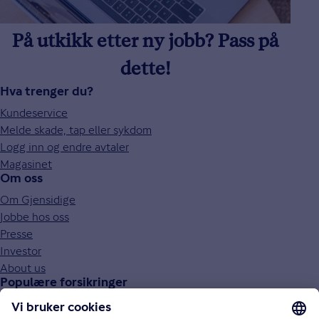
På utkikk etter ny jobb? Pass på
dette!
Hva trenger du?
Kundeservice
Melde skade, tap eller sykdom
Logg inn og endre avtaler
Magasinet
Om oss
Om Gjensidige
Jobbe hos oss
Presse
Investor
About us
Populære forsikringer
Bilforsikring