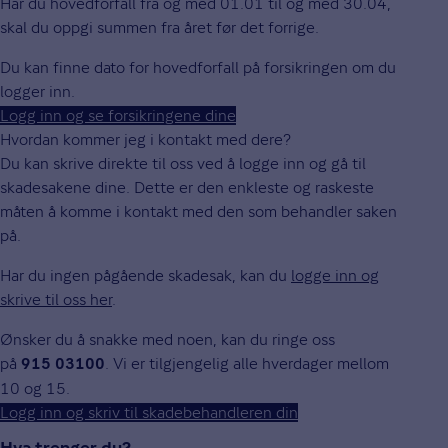
Har du hovedforfall fra og med 01.01 til og med 30.04,
skal du oppgi summen fra året før det forrige.
Du kan finne dato for hovedforfall på forsikringen om du
logger inn.
Logg inn og se forsikringene dine
Hvordan kommer jeg i kontakt med dere?
Du kan skrive direkte til oss ved å logge inn og gå til
skadesakene dine. Dette er den enkleste og raskeste
måten å komme i kontakt med den som behandler saken
på.
Har du ingen pågående skadesak, kan du
logge inn og
skrive til oss her
.
Ønsker du å snakke med noen, kan du ringe oss
på
. Vi er tilgjengelig alle hverdager mellom
915 03100
10 og 15.
Logg inn og skriv til skadebehandleren din