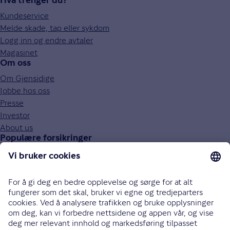
Hva trenger du?
Kundeservice
Melde skade, tap eller sykdom
Logg inn og endre avtaler
Magasinet
Om oss
Om Gjensidige
Jobbe hos oss
Presse
Investor
About us
Populære forsikringer
Bilforsikring
Reiseforsikring
Innboforsikring
Husforsikring
Livsforsikring
Barneforsikring
Alle forsikringer