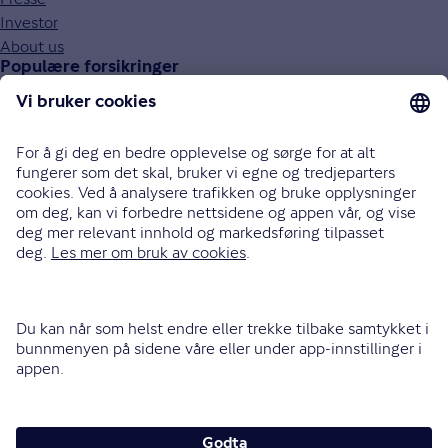
Investor
About us
Populære forsikringer
Bilforsikring
Reiseforsikring
Innboforsikring
Husforsikring
Livsforsikring
Barneforsikring
Alle forsikringer
915 03 100
Bli oppringt
Instagram
LinkedIn
Facebook
Endre cookieinnstillinger
Informasjonskapsler (cookies)