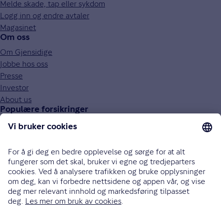
Melde skade, tap eller sykdom
Logg inn og endre avtaler
Magasinet
Om oss
Om Gjensidige
Jobbe hos oss
Presse
Investor
About us
Populære forsikringer
Bilforsikring
Reiseforsikring
Innboforsikring
Husforsikring
Livsforsikring
Barneforsikring
Alle forsikringer
915 03 100
Bli oppringt