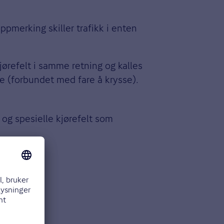
pmerking skiller trafikk i enten
 kjørefelt i samme retning og kalles
nje (forbundet med fare å krysse).
 og spesielle kjørefelt som