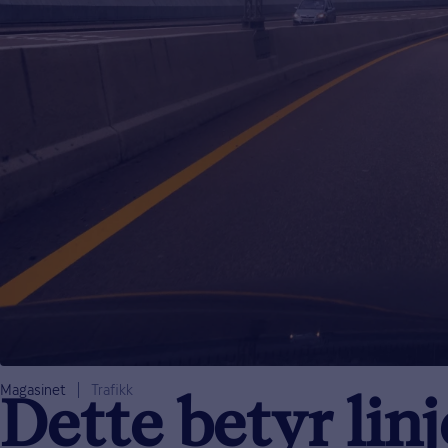
Magasinet
Trafikk
Dette betyr linj