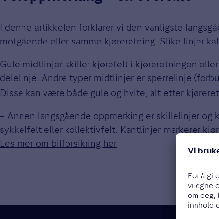
I denne artikkelen forklarer vi den vanligste langs
motgående eller samme kjøreretning. Slike linjer kal
Gule midtlinjer skiller kjørefelt i kjøreretningen elle
delelinje. Andre typer midtlinjer er sperrelinje
(forbu
Disse kan være både gule og hvite, alt etter kjørere
– Annen langsgående oppmerking er skillelinjer og kan
sykkelfelt eller kollektivfelt. Kantlinjer markerer kj
Les mer om bilforsikring her