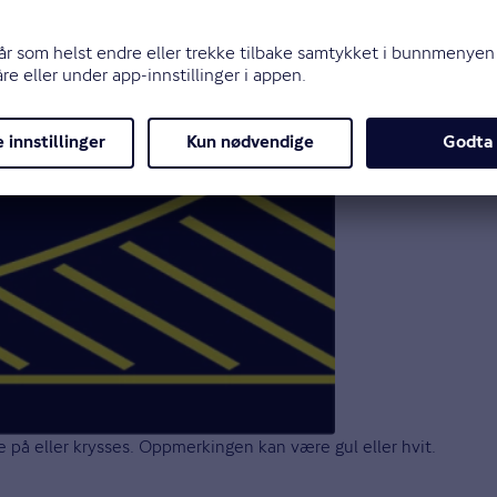
re på eller krysses. Oppmerkingen kan være gul eller hvit.