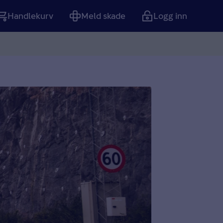
Handlekurv
Meld skade
Logg inn
Tom