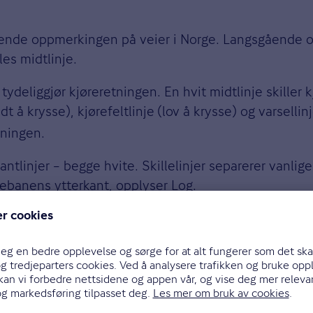
gående oppmerkingen på veier i Norge. Langsgående op
les midtlinje.
r tydeliggjør kjøreretningen. En hvit midtlinje skiller
dt å krysse), kjørefeltlinje
(lov å krysse) og varselli
tningen.
tlinjer – begge hvite. Skillelinjer separerer vanlige
ørebanens ytterkant, opplyser Log.