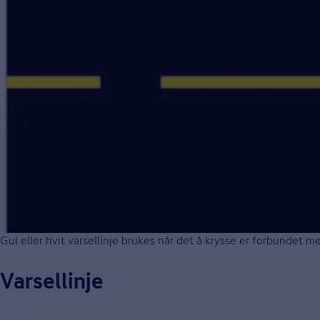
Gul eller hvit varsellinje brukes når det å krysse er forbundet me
Varsellinje