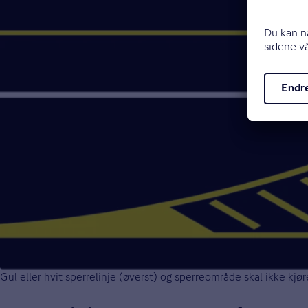
Gul eller hvit sperrelinje (øverst) og sperreområde skal ikke kjø