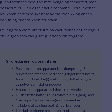
Julen forbindes med god mat, hygge og familietid, men
dessverre er julen også høytid for brann. Flere levende
lys, kombinert med økt bruk av elektronikk og annen
belysning øker risikoen for brann.
I tillegg til å være litt ekstra på vakt, finnes det heldigvis
enkle grep som kan gjøre juletiden din tryggere.
Slik reduserer du brannfaren
Pulveret i pulverapparater kan klumpe seg. Snu
pulverapparatet opp-ned noen ganger hvert kvartal
for å unngå det. Legg øret inntil og lytt etter lyden
av pulver som sildrer nedover
Har du skumapparat skal dette ikke vendes
Husk å bytte batteri i alle røykvarslere 1 gang i året.
Gjerne på Røykvarslerdagen 1. desember
Ta ladere ut av støpselet når du ikke lader
Ikke lad telefonen om natten (bruk tidsur hvis du