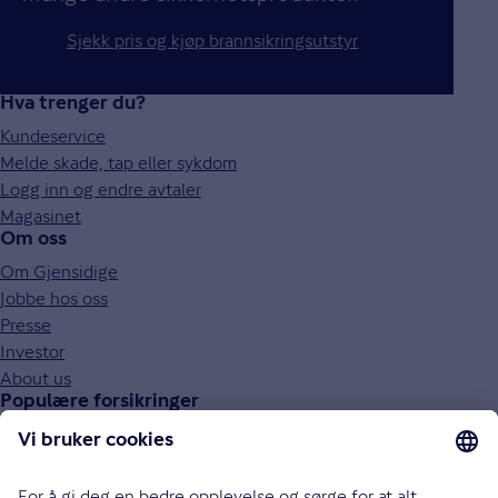
Sjekk pris og kjøp brannsikringsutstyr
Hva trenger du?
Kundeservice
Melde skade, tap eller sykdom
Logg inn og endre avtaler
Magasinet
Om oss
Om Gjensidige
Jobbe hos oss
Presse
Investor
About us
Populære forsikringer
Bilforsikring
Reiseforsikring
Innboforsikring