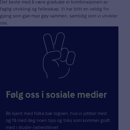
Det beste med å være graduate er kombinasjonen av
faglig utvikling og fellesskap. Vi har blitt en veldig fin
gjeng som gjør mye gøy sammen, samtidig som vi utvikler
oss.
Følg oss i sosiale medier
Bli kjent med folka bak logoen, hva vi jobber med
og få med deg noen tips og triks som kommer godt
med i studie-/arbeidslivet