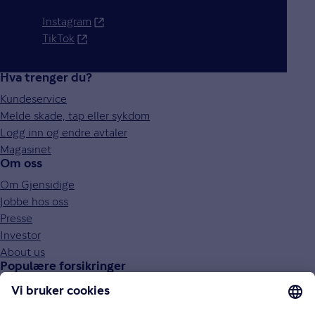
Instagram
TikTok
Hva trenger du?
Kundeservice
Melde skade, tap eller sykdom
Logg inn og endre avtaler
Magasinet
Om oss
Om Gjensidige
Jobbe hos oss
Presse
Investor
About us
Populære forsikringer
Bilforsikring
Reiseforsikring