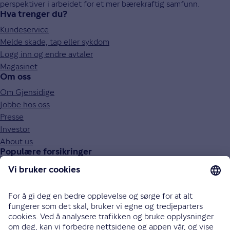
perspektiver i arbeidet for et mer bærekraftig samfunn.
Hva trenger du?
Kundeservice
Melde skade, tap eller sykdom
Logg inn og endre avtaler
Magasinet
Om oss
Om Gjensidige
Jobbe hos oss
Presse
Investor
About us
Populære forsikringer
Bilforsikring
Reiseforsikring
Innboforsikring
Husforsikring
Livsforsikring
Barneforsikring