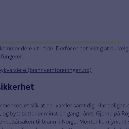
ter og sekunder
. Bruk derfor Røykvarslerdagen til å sjekke om det virker.
 kommer dere ut i tide. Derfor er det viktig at du velg
 fungerer.
øykvarslere (brannvernforeningen.no)
sikkerhet
menkoblet slik at de varsler samtidig. Har boligen d
, og bytt batterier minst én gang i året. Gjerne på R
nkeltårsaken til brann i Norge. Monter komfyrvakt s