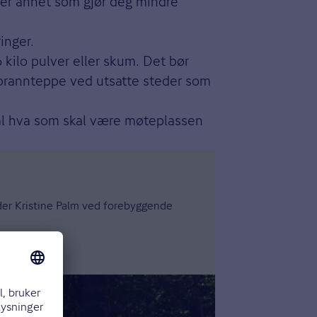
eller annet som gjør deg mindre
inger.
kilo pulver eller skum. Det bør
er brannteppe ved utsatte steder som
al hva som skal være møteplassen
eder Kristine Palm ved forebyggende