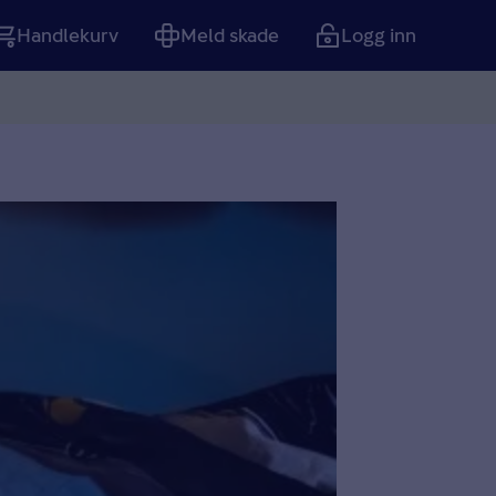
Handlekurv
Meld skade
Logg inn
Tom