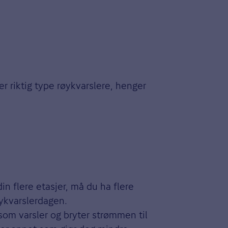
er riktig type røykvarslere, henger
in flere etasjer, må du ha flere
øykvarslerdagen.
om varsler og bryter strømmen til