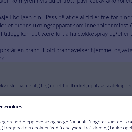
aldri komfyren hvis du er trøtt, påvirket av alkohol 
 i boligen din. Pass på at de alltid er frie for hindr
ler et brannslukningsapparat som inneholder minst 6 
e. I tillegg kan det være lurt å ha slokkespray og/ell
oppstår en brann. Hold brannøvelser hjemme, og avt
lek.
øykvarsler har nemlig begrenset holdbarhet, opplyser avdelingsl
ygghet