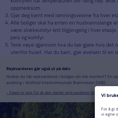
komfyren når temperaturen blir farlig høy. Bruk 
oppmerksom.
Gjør deg kjent med rømningsveiene fra hver etasje
Alle boliger skal ha enten en husbrannslange el
være slokkeutstyr lett tilgjengelig i hver etasj
peis og komfyr.
Tenk nøye igjennom hva du bør gjøre hvis det 
utenfor huset. Har du barn, gjør øvelsen til en 
Røykvarsleren går også ut på dato
Husker du når røykvarslerne i boligen din ble montert? En r
avdeling i Vestfold Interkommunale Brannvesen (VIB).
– Faren er stor for at den gamle røykvarsleren gir en falsk tr