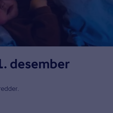
1. desember
vredder.