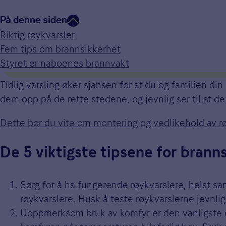
På denne siden
Ved brann handler det om minut
Riktig røykvarsler
Fem tips om brannsikkerhet
Styret er naboenes brannvakt
Du kan være bortreist når batteriet i røykvarsleren piper
Tidlig varsling øker sjansen for at du og familien din
dem opp på de rette stedene, og jevnlig ser til at de
Dette bør du vite om montering og vedlikehold av r
De 5 viktigste tipsene for brann
Sørg for å ha fungerende røykvarslere, helst sam
røykvarslere. Husk å teste røykvarslerne jevnlig
Uoppmerksom bruk av komfyr er den vanligste e