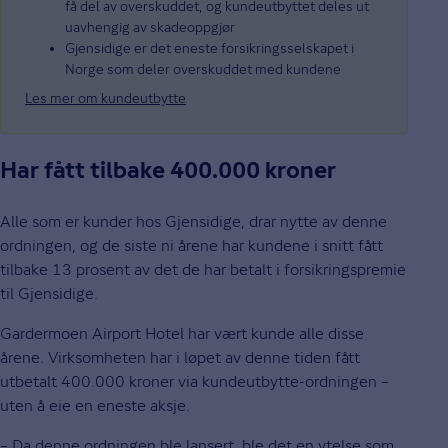
få del av overskuddet, og kundeutbyttet deles ut
uavhengig av skadeoppgjør
Gjensidige er det eneste forsikringsselskapet i
Norge som deler overskuddet med kundene
Les mer om kundeutbytte
Har fått tilbake 400.000 kroner
Alle som er kunder hos Gjensidige, drar nytte av denne
ordningen, og de siste ni årene har kundene i snitt fått
tilbake 13 prosent av det de har betalt i forsikringspremie
til Gjensidige.
Gardermoen Airport Hotel har vært kunde alle disse
årene. Virksomheten har i løpet av denne tiden fått
utbetalt 400.000 kroner via kundeutbytte-ordningen –
uten å eie en eneste aksje.
– Da denne ordningen ble lansert, ble det en ytelse som