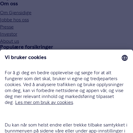
Om oss
Om Gjensidige
Jobbe hos oss
Presse
Investor
About us
Populære forsikringer
Bilforsikring
Reiseforsikring
Innboforsikring
Husforsikring
Livsforsikring
Barneforsikring
Alle forsikringer
915 03 100
Bli oppringt
Instagram
LinkedIn