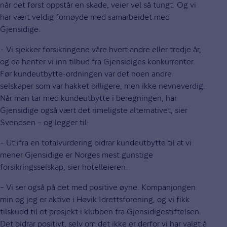
når det først oppstår en skade, veier vel så tungt. Og vi
har vært veldig fornøyde med samarbeidet med
Gjensidige.
– Vi sjekker forsikringene våre hvert andre eller tredje år,
og da henter vi inn tilbud fra Gjensidiges konkurrenter.
Før kundeutbytte-ordningen var det noen andre
selskaper som var hakket billigere, men ikke nevneverdig.
Når man tar med kundeutbytte i beregningen, har
Gjensidige også vært det rimeligste alternativet, sier
Svendsen – og legger til:
– Ut ifra en totalvurdering bidrar kundeutbytte til at vi
mener Gjensidige er Norges mest gunstige
forsikringsselskap, sier hotelleieren.
– Vi ser også på det med positive øyne. Kompanjongen
min og jeg er aktive i Høvik Idrettsforening, og vi fikk
tilskudd til et prosjekt i klubben fra Gjensidigestiftelsen.
Det bidrar positivt, selv om det ikke er derfor vi har valgt å