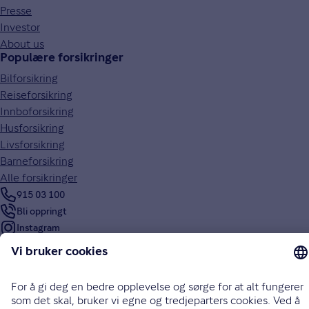
Presse
Investor
About us
Populære forsikringer
Bilforsikring
Reiseforsikring
Innboforsikring
Husforsikring
Livsforsikring
Barneforsikring
Alle forsikringer
915 03 100
Bli oppringt
Instagram
LinkedIn
Facebook
Endre cookieinnstillinger