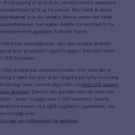
– Privat kjøring er all bruk av yrkesbil utenfor arbeidstid –
inkludert kjøring til og fra jobben. Men merk at det er
yrkeskjøring hvis den ansatte ikke er innom det faste
oppmøtestedet, men kjører direkte fra hjemmet til for
eksempel en byggeplass, forklarer Steen.
Videre kan arbeidsgiveren «gi» den ansatte skattefri
privat bruk av yrkesbil i opptil ti dager i året eller inntil
1 000 kilometer.
– Den ansatte kan disponere kvoten fritt, men det er
viktig å være klar over at en helgetur på hytta fra fredag
til søndag teller som tre dager selv om
bilen står parkert
hele lørdagen
. Ellers er det grensen som nås først som
teller – enten ti dager eller 1 000 kilometer. Denne
skattefrie kvoten skal også loggføres i kjøreboken, sier
seniorrådgiveren.
Les mer om bilforsikring for bedrifter