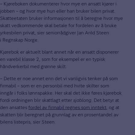
– Kjøreboken dokumenterer hvor mye en ansatt kjører i
jobben – og hvor mye hun eller han bruker bilen privat.
Skatteetaten bruker informasjonen til å beregne hvor mye
skatt vedkommende skal betale for fordelen av å bruke
yrkesbilen privat, sier seniorrådgiver Jan Arild Steen
i Regnskap Norge.
Kjørebok er aktuelt blant annet når en ansatt disponerer
en varebil klasse 2, som for eksempel er en typisk
håndverkerbil med grønne skilt.
– Dette er noe annet enn det vi vanligvis tenker på som
firmabil – som er en personbil med hvite skilter som
inngår i folks lønnspakke. Her skal det ikke føres kjørebok
fordi ordningen blir skattlagt etter
sjablong
. Det betyr at
den ansattes
fordel av firmabil regnes som inntekt
, og at
skatten blir beregnet på grunnlag av en prosentandel av
bilens listepris, sier Steen.