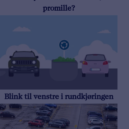
promille?
Blink til venstre i rundkjøringen