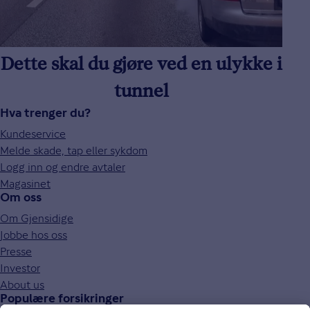
Dette skal du gjøre ved en ulykke i
tunnel
Hva trenger du?
Kundeservice
Melde skade, tap eller sykdom
Logg inn og endre avtaler
Magasinet
Om oss
Om Gjensidige
Jobbe hos oss
Presse
Investor
About us
Populære forsikringer