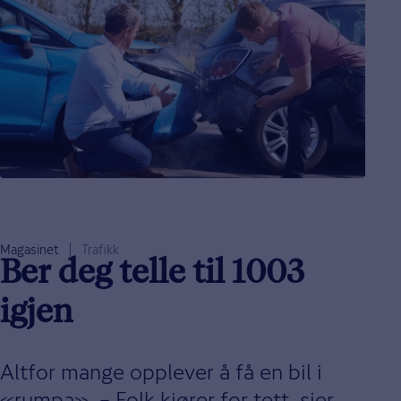
Magasinet
Trafikk
Ber deg telle til 1003
igjen
Altfor mange opplever å få en bil i
«rumpa». – Folk kjører for tett, sier