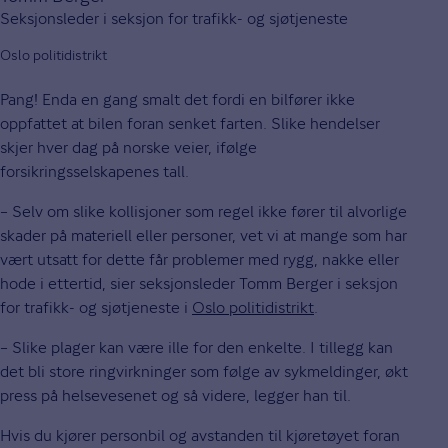
Seksjonsleder i seksjon for trafikk- og sjøtjeneste
Oslo politidistrikt
Pang! Enda en gang smalt det fordi en bilfører ikke
oppfattet at bilen foran senket farten. Slike hendelser
skjer hver dag på norske veier, ifølge
forsikringsselskapenes tall.
– Selv om slike kollisjoner som regel ikke fører til alvorlige
skader på materiell eller personer, vet vi at mange som har
vært utsatt for dette får problemer med rygg, nakke eller
hode i ettertid, sier seksjonsleder Tomm Berger i seksjon
for trafikk- og sjøtjeneste i
Oslo politidistrikt
.
– Slike plager kan være ille for den enkelte. I tillegg kan
det bli store ringvirkninger som følge av sykmeldinger, økt
press på helsevesenet og så videre, legger han til.
Hvis du kjører personbil og avstanden til kjøretøyet foran