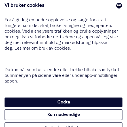
Bilforsikring
Reiseforsikring
Innboforsikring
Husforsikring
Livsforsikring
Barneforsikring
Alle forsikringer
915 03 100
Bli oppringt
Instagram
LinkedIn
Facebook
Endre cookieinnstillinger
Informasjonskapsler (cookies)
Personvern og sikkerhet
Vilkår for bruk av nettsidene
Tilgjengelighetserklæring
Sammenlign prisene våre med andre selskaper på