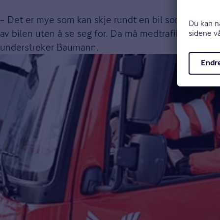
– Det er mye som kan skje rundt en bil som har måtte
av bilen uten å se seg for. Da må medtrafikantene 
understreker Baumann.