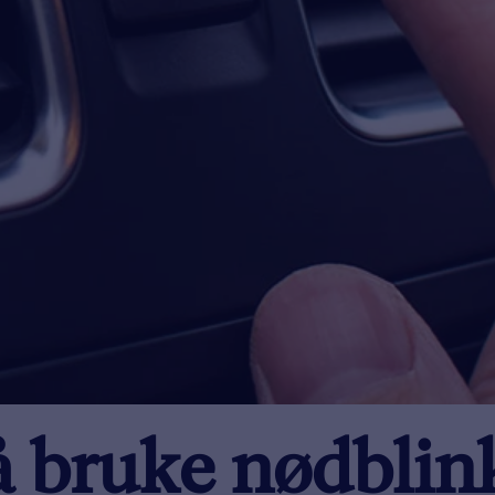
 å bruke nødblin