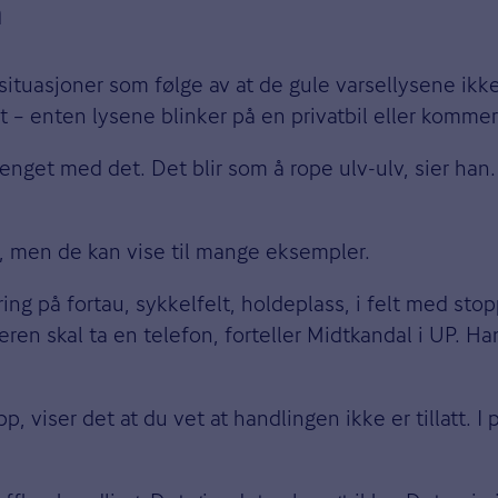
n
situasjoner som følge av at de gule varsellysene ikk
nten lysene blinker på en privatbil eller kommer f
oenget med det. Det blir som å rope ulv-ulv, sier han.
lys, men de kan vise til mange eksempler.
ing på fortau, sykkelfelt, holdeplass, i felt med stop
reren skal ta en telefon, forteller Midtkandal i UP. H
, viser det at du vet at handlingen ikke er tillatt. I 