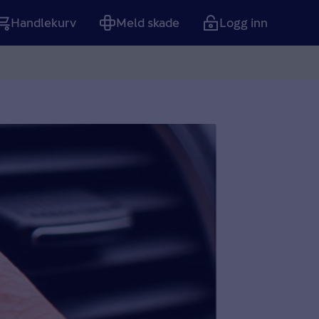
Handlekurv
Meld skade
Logg inn
Tom