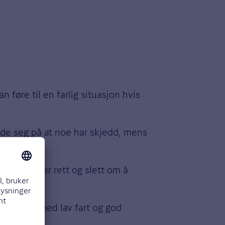
føre til en farlig situasjon hvis
rede seg på at noe har skjedd, mens
 Det handler rett og slett om å
betydende med lav fart og god