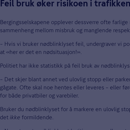
Feil bruk øker risikoen i trafikke
Bergingsselskapene opplever dessverre ofte farlige 
sammenheng mellom misbruk og manglende respekt – e
– Hvis vi bruker nødblinklyset feil, undergraver vi p
at «her er det en nødsituasjon!».
Politiet har ikke statistikk på feil bruk av nødblink
– Det skjer blant annet ved ulovlig stopp eller parker
gågate. Ofte skal noe hentes eller leveres – eller fø
for både privatbiler og varebiler.
Bruker du nødblinklyset for å markere en ulovlig stopp
det
ikke
formildende.