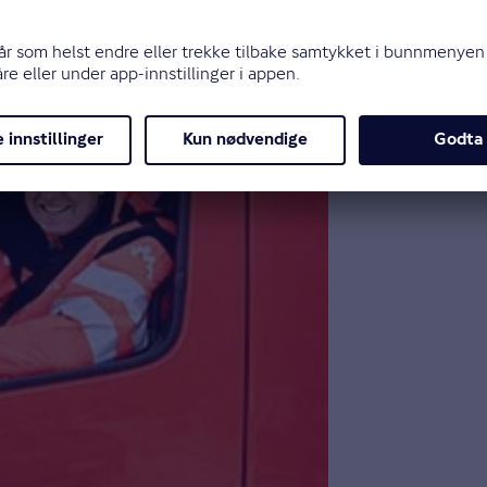
t stoppe. Hvis føreren og passasjerene er oppskjørtet
være oppmerksomme, senke farten og legge seg så lan