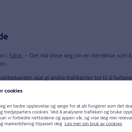
de
nn i
Falck
. – Det må dreie seg om en hendelse som kan 
en.
ltrekanten skal gi andre trafikanter tid til å forbe
forverre følgene av et uhell som allerede har skjedd.
og andre trafikanter, sier Baumann.
andler klokt når de ser nødsignalet ditt. Det er ens