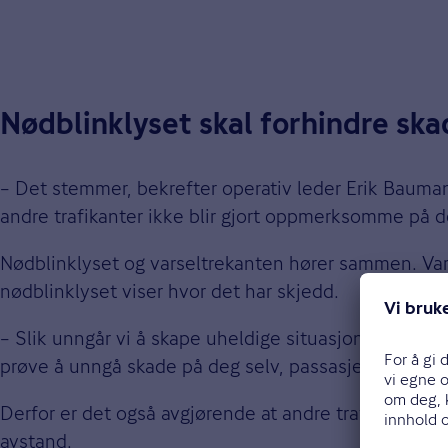
Nødblinklyset skal forhindre ska
– Det stemmer, bekrefter operativ leder Erik Bauma
andre trafikanter ikke blir gjort oppmerksomme på d
Nødblinklyset og varseltrekanten hører sammen. Varse
nødblinklyset viser hvor det har skjedd.
– Slik unngår vi å skape uheldige situasjoner – og å 
prøve å unngå skade på deg selv, passasjerene dine 
Derfor er det også avgjørende at andre trafikanter h
avstand.