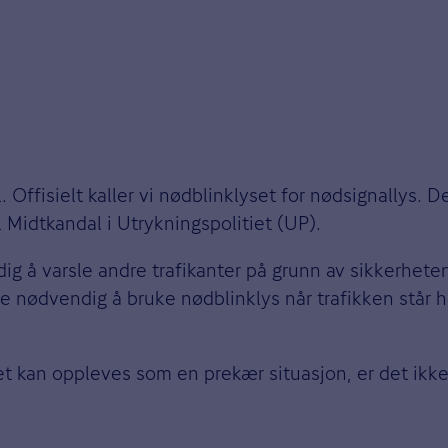
 Offisielt kaller vi nødblinklyset for nødsignallys. De
l Midtkandal i Utrykningspolitiet (UP).
dig å varsle andre trafikanter på grunn av sikkerhet
 nødvendig å bruke nødblinklys når trafikken står hel
et kan oppleves som en prekær situasjon, er det ikk