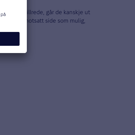
 eller i villrede, går de kanskje ut
gt ut til motsatt side som mulig,