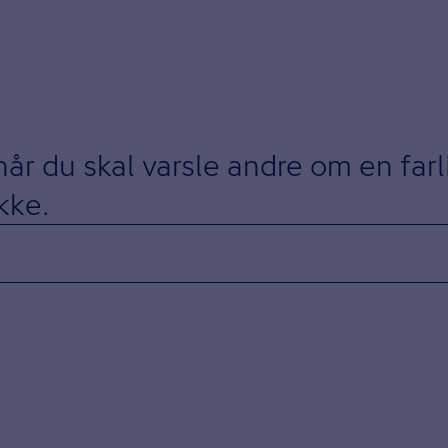
år du skal varsle andre om en farli
kke.