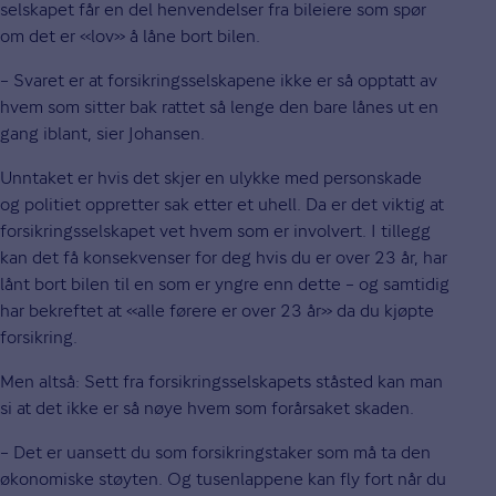
selskapet får en del henvendelser fra bileiere som spør
om det er «lov» å låne bort bilen.
– Svaret er at forsikringsselskapene ikke er så opptatt av
hvem som sitter bak rattet så lenge den bare lånes ut en
gang iblant, sier Johansen.
Unntaket er hvis det skjer en ulykke med personskade
og politiet oppretter sak etter et uhell. Da er det viktig at
forsikringsselskapet vet hvem som er involvert. I tillegg
kan det få konsekvenser for deg hvis du er over 23 år, har
lånt bort bilen til en som er yngre enn dette – og samtidig
har bekreftet at «alle førere er over 23 år» da du kjøpte
forsikring.
Men altså: Sett fra forsikringsselskapets ståsted kan man
si at det ikke er så nøye hvem som forårsaket skaden.
– Det er uansett du som forsikringstaker som må ta den
økonomiske støyten. Og tusenlappene kan fly fort når du