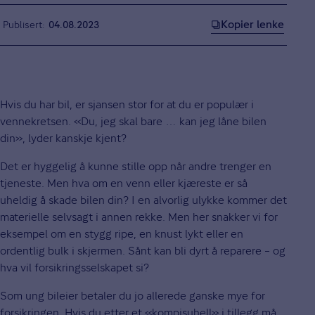
Kopier lenke
Publisert
04.08.2023
Hvis du har bil, er sjansen stor for at du er populær i
vennekretsen. «Du, jeg skal bare … kan jeg låne bilen
din», lyder kanskje kjent?
Det er hyggelig å kunne stille opp når andre trenger en
tjeneste. Men hva om en venn eller kjæreste er så
uheldig å skade bilen din? I en alvorlig ulykke kommer det
materielle selvsagt i annen rekke. Men her snakker vi for
eksempel om en stygg ripe, en knust lykt eller en
ordentlig bulk i skjermen. Sånt kan bli dyrt å reparere – og
hva vil forsikringsselskapet si?
Som ung bileier betaler du jo allerede ganske mye for
forsikringen. Hvis du etter et «kompisuhell» i tillegg må