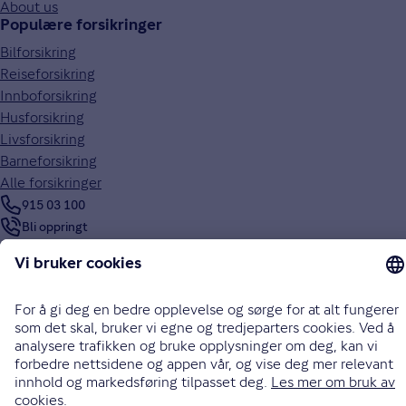
About us
Populære forsikringer
Bilforsikring
Reiseforsikring
Innboforsikring
Husforsikring
Livsforsikring
Barneforsikring
Alle forsikringer
915 03 100
Bli oppringt
Instagram
LinkedIn
Facebook
Endre cookieinnstillinger
Informasjonskapsler (cookies)
Personvern og sikkerhet
Vilkår for bruk av nettsidene