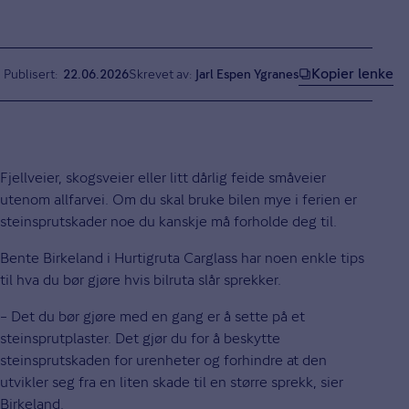
Kopier lenke
Publisert
22.06.2026
Skrevet av:
Jarl Espen Ygranes
Fjellveier, skogsveier eller litt dårlig feide småveier
utenom allfarvei. Om du skal bruke bilen mye i ferien er
steinsprutskader noe du kanskje må forholde deg til.
Bente Birkeland i Hurtigruta Carglass har noen enkle tips
til hva du bør gjøre hvis bilruta slår sprekker.
– Det du bør gjøre med en gang er å sette på et
steinsprutplaster. Det gjør du for å beskytte
steinsprutskaden for urenheter og forhindre at den
utvikler seg fra en liten skade til en større sprekk, sier
Birkeland.