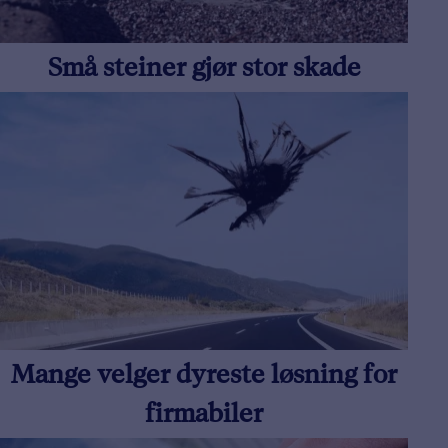
​Små steiner gjør stor skade
Mange velger dyreste løsning for
firmabiler