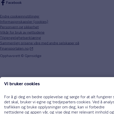
Facebook
Endre cookieinnstillinger
Informasjonskapsler (cookies)
Personvern og sikkerhet
Vilkår for bruk av nettsidene
Tilgjengelighetserklæring
Sammenlign prisene våre med andre selskaper på
Finansportalen.no
Opphavsrett © Gjensidige