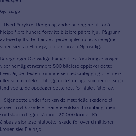
Bilekspert
Gjensidige
– Hvert år rykker Redgo og andre bilbergere ut for å
hjelpe flere hundre fortvilte bileiere på tre hjul. På grunn
av løse hjulbolter har det fjerde hjulet rullet sine egne
veier, sier Jan Fleinsjø, bilmekaniker i Gjensidige.
Beregninger Gjensidige har gjort for forsikringsbransjen
viser nemlig at nærmere 500 bileiere opplever dette
hvert år, de fleste i forbindelse med omlegging til vinter-
eller sommerdekk. I tillegg er det mange som redder seg i
land ved at de oppdager dette rett før hjulet faller av.
– Skjer dette under fart kan de materielle skadene bli
store. En slik skade vil variere voldsomt i omfang, men
snittskaden ligger på rundt 20.000 kroner. På
årsbasis gjør løse hjulbolter skade for over ti millioner
kroner, sier Fleinsjø.