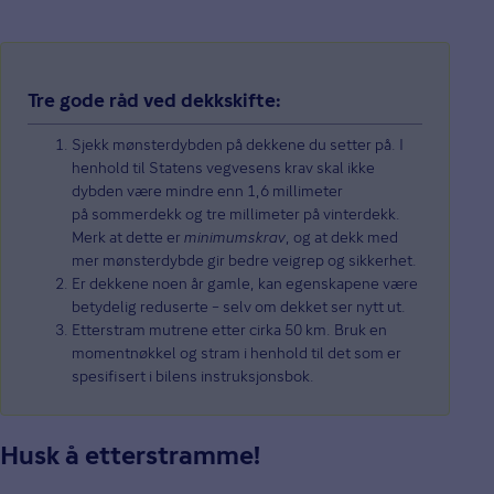
Tre gode råd ved dekkskifte:
Sjekk mønsterdybden på dekkene du setter på. I
henhold til Statens vegvesens krav skal ikke
dybden være mindre enn 1,6 millimeter
på sommerdekk og tre millimeter på vinterdekk.
Merk at dette er
minimumskrav
, og at dekk med
mer mønsterdybde gir bedre veigrep og sikkerhet.
Er dekkene noen år gamle, kan egenskapene være
betydelig reduserte – selv om dekket ser nytt ut.
Etterstram mutrene etter cirka 50 km. Bruk en
momentnøkkel og stram i henhold til det som er
spesifisert i bilens instruksjonsbok.
Husk å etterstramme!