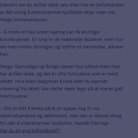
Uansett om du skifter dekk selv eller hos en bilforhandler
er det viktig å etterstramme hjulbolter etter noen mil,
ifølge bilmekanikeren.
– Å miste et hjul under kjøring kan få alvorlige
konsekvenser. Én ting er de materielle skadene, men hva
om man mister styringen og treffer et menneske, advarer
han.
Ifølge Gjensidige og Redgo løsner hjul oftest etter man
har skiftet dekk, og det er ofte forhjulene som er mest
utsatt. Hvis bilen begynner å riste eller du kjenner
vibrering fra rattet, kan dette være tegn på at noe er galt
med hjulene.
– Det er lett å tenke på at en kjøper seg fri via
dekkforhandlere og dekkhotell, men det er likevel viktig
for
alle
å etterstramme hjulbolter, fastslår Fleinsjø.
Har du en god bilforsikring?