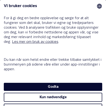
Bilforsikring
Reiseforsikring
Innboforsikring
Husforsikring
Livsforsikring
Barneforsikring
Alle forsikringer
915 03 100
Bli oppringt
Instagram
LinkedIn
Facebook
Endre cookieinnstillinger
Informasjonskapsler (cookies)
Personvern og sikkerhet
Vilkår for bruk av nettsidene
Tilgjengelighetserklæring
Sammenlign prisene våre med andre selskaper på