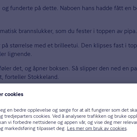
, og funderte på dette. Naboen hans hadde fått en be
matisk brannslukker, som du fester i toppen av pipa.
på størrelse med et brilleetui. Den klipses fast i t
ler lignende.
om føler det, og åpner boksen. Så slipper den ned en
, forteller Stokkeland.
d lignende metoder. Den store forskjellen blir at b
s brannslukker slukker den momentant.