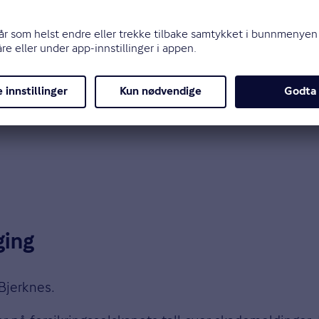
ging
 Bjerknes.