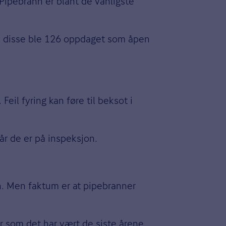
 Pipebrann er blant de vanligste
 Av disse ble 126 oppdaget som åpen
eil fyring kan føre til beksot i
når de er på inspeksjon.
nn. Men faktum er at pipebranner
er som det har vært de siste årene.