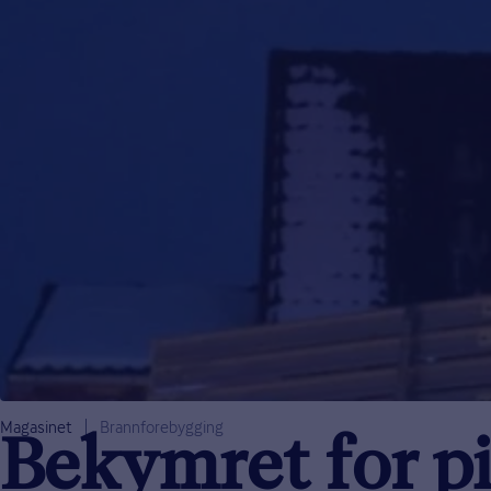
Magasinet
Brannforebygging
Bekymret for p