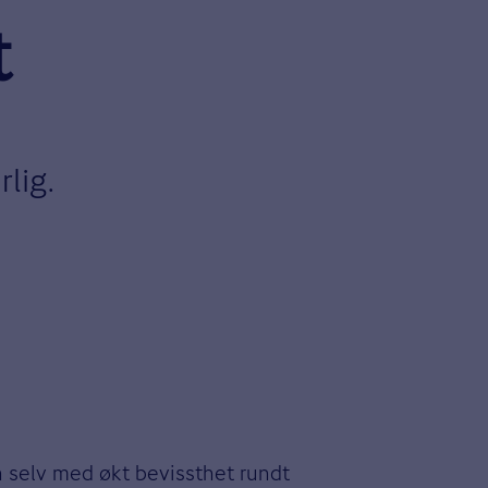
t
lig.
en selv med økt bevissthet rundt