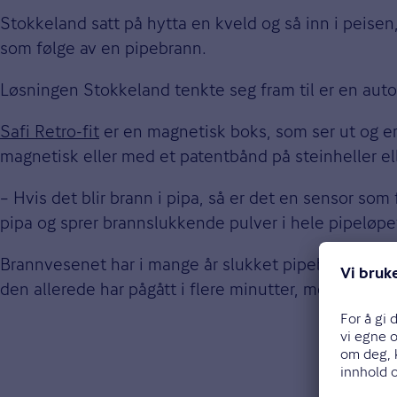
Stokkeland satt på hytta en kveld og så inn i peisen
som følge av en pipebrann.
Løsningen Stokkeland tenkte seg fram til er en auto
Safi Retro-fit
er en magnetisk boks, som ser ut og er 
magnetisk eller med et patentbånd på steinheller el
– Hvis det blir brann i pipa, så er det en sensor s
pipa og sprer brannslukkende pulver i hele pipeløpet
Brannvesenet har i mange år slukket pipebranner me
den allerede har pågått i flere minutter, mens Safi