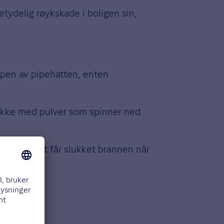
tydelig røykskade i boligen sin,
oppen av pipehatten, enten
 pakke med pulver som spinner ned
rannvesenet får slukket brannen når