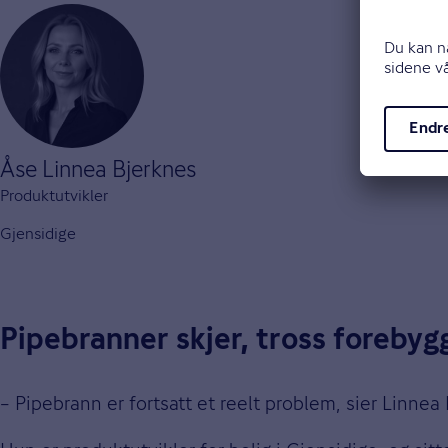
Åse Linnea Bjerknes
Produktutvikler
Gjensidige
Pipebranner skjer, tross forebyg
– Pipebrann er fortsatt et reelt problem, sier Linnea