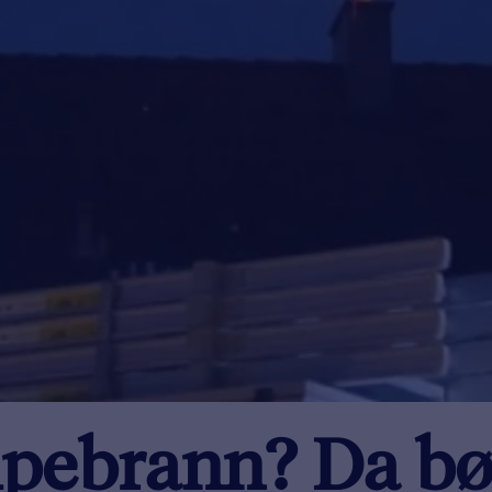
ipebrann? Da bø