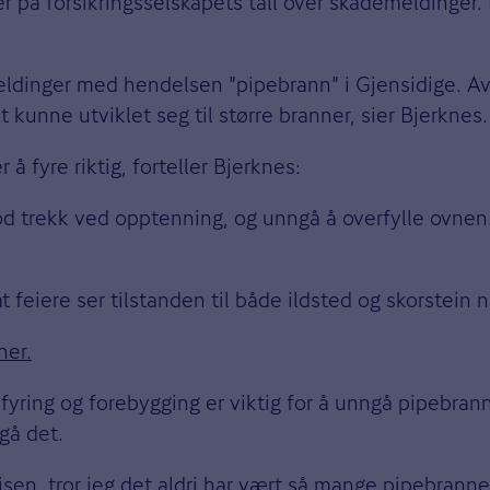
ter på forsikringsselskapets tall over skademeldinger.
demeldinger med hendelsen "pipebrann" i Gjensidige.
 kunne utviklet seg til større branner, sier Bjerknes.
å fyre riktig, forteller Bjerknes:
d trekk ved opptenning, og unngå å overfylle ovnen. F
at feiere ser tilstanden til både ildsted og skorstein 
her.
d fyring og forebygging er viktig for å unngå pipebra
ngå det.
peisen, tror jeg det aldri har vært så mange pipebrann