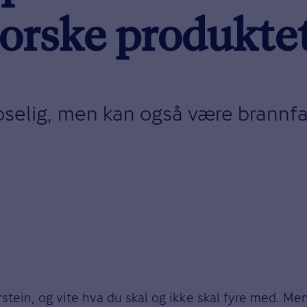
norske produkte
oselig, men kan også være brannfar
orstein, og vite hva du skal og ikke skal fyre med. M