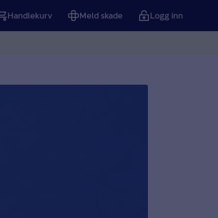
Handlekurv
Meld skade
Logg inn
Tom