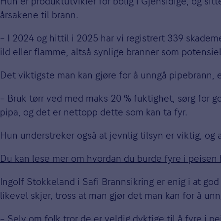
Hun er produktutvikler for bolig i Gjensidige, og sit
årsakene til brann.
– I 2024 og hittil i 2025 har vi registrert 339 ska
ild eller flamme, altså synlige branner som potensielt
Det viktigste man kan gjøre for å unngå pipebrann, er 
– Bruk tørr ved med maks 20 % fuktighet, sørg for go
pipa, og det er nettopp dette som kan ta fyr.
Hun understreker også at jevnlig tilsyn er viktig, og 
Du kan lese mer om hvordan du burde fyre i peisen 
Ingolf Stokkeland i Safi Brannsikring er enig i at go
likevel skjer, tross at man gjør det man kan for å un
– Selv om folk tror de er veldig dyktige til å fyre i 