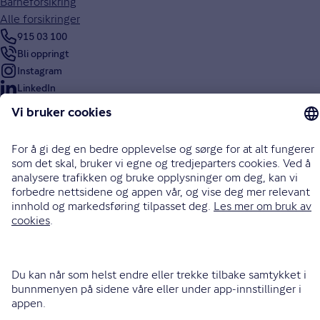
Barneforsikring
Alle forsikringer
915 03 100
Bli oppringt
Instagram
LinkedIn
Facebook
Endre cookieinnstillinger
Informasjonskapsler (cookies)
Personvern og sikkerhet
Vilkår for bruk av nettsidene
Tilgjengelighetserklæring
Sammenlign prisene våre med andre selskaper på
Finansportalen.no
Opphavsrett © Gjensidige