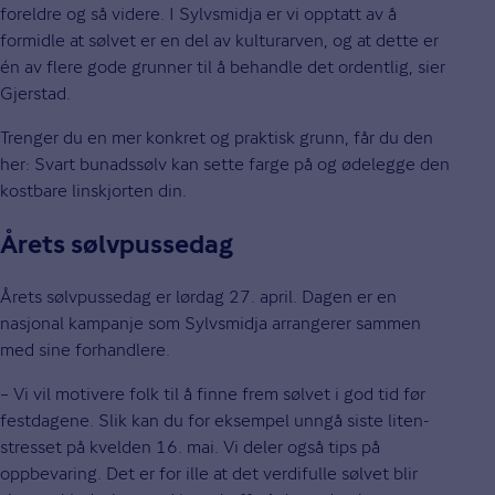
foreldre og så videre. I Sylvsmidja er vi opptatt av å
formidle at sølvet er en del av kulturarven, og at dette er
én av flere gode grunner til å behandle det ordentlig, sier
Gjerstad.
Trenger du en mer konkret og praktisk grunn, får du den
her: Svart bunadssølv kan sette farge på og ødelegge den
kostbare linskjorten din.
Årets sølvpussedag
Årets sølvpussedag er lørdag 27. april. Dagen er en
nasjonal kampanje som Sylvsmidja arrangerer sammen
med sine forhandlere.
– Vi vil motivere folk til å finne frem sølvet i god tid før
festdagene. Slik kan du for eksempel unngå siste liten-
stresset på kvelden 16. mai. Vi deler også tips på
oppbevaring. Det er for ille at det verdifulle sølvet blir