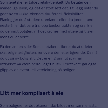
Som leietaker er bildet relativt enkelt: Du betaler den
månedlige leien, og det er stort sett det. I tillegg nyter du
godt av en «ikke-økonomisk» fordel: fleksibilitet.
Planlegger du å studere utenlands eller dra jorden rundt
neste år, er det bare å si opp leiekontrakten og dra. Eier
du derimot boligen, må det ordnes med utleie og tilsyn
mens du er borte.
På den annen side: Som leietaker risikerer du at utleier
skal selge leiligheten, renovere den eller lignende. Da må
du ut på ny boligjakt. Det er en grunn til at vi har
uttrykket «å være herre i eget hus». Leietakere går også
glipp av en eventuell verdiøkning på boligen.
Litt mer komplisert å eie
Som boligeier er det økonomiske bildet mer sammensatt.