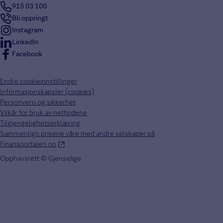
915 03 100
Bli oppringt
Instagram
LinkedIn
Facebook
Endre cookieinnstillinger
Informasjonskapsler (cookies)
Personvern og sikkerhet
Vilkår for bruk av nettsidene
Tilgjengelighetserklæring
Sammenlign prisene våre med andre selskaper på
Finansportalen.no
Opphavsrett © Gjensidige