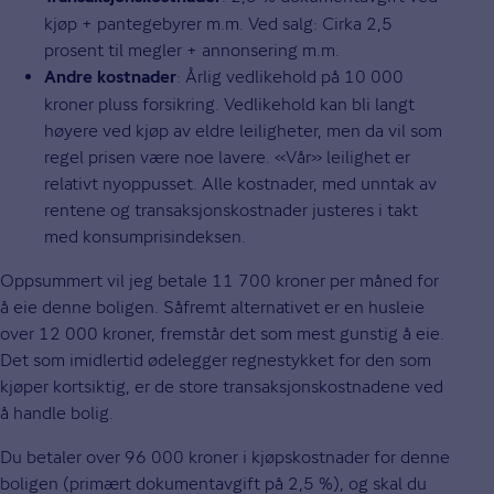
kjøp + pantegebyrer m.m. Ved salg: Cirka 2,5
prosent til megler + annonsering m.m.
: Årlig vedlikehold på 10 000
Andre kostnader
kroner pluss forsikring. Vedlikehold kan bli langt
høyere ved kjøp av eldre leiligheter, men da vil som
regel prisen være noe lavere. «Vår» leilighet er
relativt nyoppusset. Alle kostnader, med unntak av
rentene og transaksjonskostnader justeres i takt
med konsumprisindeksen.
Oppsummert vil jeg betale 11 700 kroner per måned for
å eie denne boligen. Såfremt alternativet er en husleie
over 12 000 kroner, fremstår det som mest gunstig å eie.
Det som imidlertid ødelegger regnestykket for den som
kjøper kortsiktig, er de store transaksjonskostnadene ved
å handle bolig.
Du betaler over 96 000 kroner i kjøpskostnader for denne
boligen (primært dokumentavgift på 2,5 %), og skal du