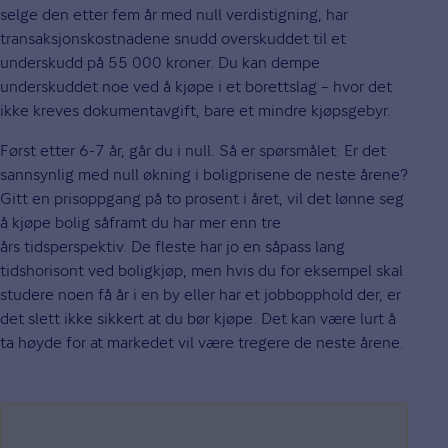
selge den etter fem år med null verdistigning, har
transaksjonskostnadene snudd overskuddet til et
underskudd på 55 000 kroner. Du kan dempe
underskuddet noe ved å kjøpe i et borettslag – hvor det
ikke kreves dokumentavgift, bare et mindre kjøpsgebyr.
Først etter 6-7 år, går du i null. Så er spørsmålet: Er det
sannsynlig med null økning i boligprisene de neste årene?
Gitt en prisoppgang på to prosent i året, vil det lønne seg
å kjøpe bolig såframt du har mer enn tre
års tidsperspektiv. De fleste har jo en såpass lang
tidshorisont ved boligkjøp, men hvis du for eksempel skal
studere noen få år i en by eller har et jobbopphold der, er
det slett ikke sikkert at du bør kjøpe. Det kan være lurt å
ta høyde for at markedet vil være tregere de neste årene.