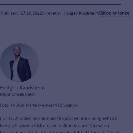
Kopier lenke
Publisert
17.10.2022
Skrevet av:
Hallgeir Kvadsheim
Hallgeir Kvadsheim
Økonomiekspert
Foto: TV3/Siri Marte Kvernes/NTB Scanpix
For 15 år siden kunne man få kjøpt en liten leilighet (35
kvm) på Tøyen i Oslo for én million kroner. Nå må du
betale minst tre ganger så mye. Er det blitt for dyrt å eie?