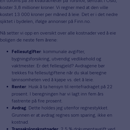
En toroms på 38 kvadratmeter på Torshov, sentralt i Oslo,
koster 3,8 millioner kroner. Vi regner med at den ville
kostet 13 000 kroner per måned å leie. Det er i det nedre
sjiktet i bydelen, ifølge annonser på Finn.no.
Nå setter vi opp en oversikt over alle kostnader ved å eie
boligen de neste fem årene:
: kommunale avgifter,
Fellesutgifter
bygningsforsikring, utvendig vedlikehold og
vaktmester. Er det fellesgjeld? Avdragene bør
trekkes fra fellesutgiftene når du skal beregne
lønnsomheten ved å kjøpe vs. det å leie.
: Husk å ta hensyn til rentefradraget på 22
Renter
prosent. I beregningen har vi lagt inn fem års
fastrente på fire prosent.
: Dette holdes jeg utenfor regnestykket.
Avdrag
Grunnen er at avdrag regnes som sparing, ikke en
kostnad.
: 2,5 % dokumentavgift ved
Transaksjonskostnader