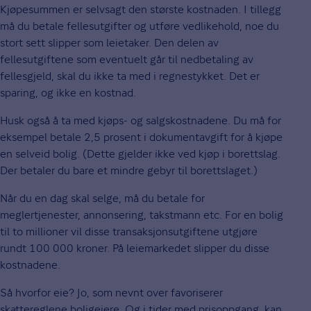
Kjøpesummen er selvsagt den største kostnaden. I tillegg
må du betale fellesutgifter og utføre vedlikehold, noe du
stort sett slipper som leietaker. Den delen av
fellesutgiftene som eventuelt går til nedbetaling av
fellesgjeld, skal du ikke ta med i regnestykket. Det er
sparing, og ikke en kostnad.
Husk også å ta med kjøps- og salgskostnadene. Du må for
eksempel betale 2,5 prosent i dokumentavgift for å kjøpe
en selveid bolig. (Dette gjelder ikke ved kjøp i borettslag.
Der betaler du bare et mindre gebyr til borettslaget.)
Når du en dag skal selge, må du betale for
meglertjenester, annonsering, takstmann etc. For en bolig
til to millioner vil disse transaksjonsutgiftene utgjøre
rundt 100 000 kroner. På leiemarkedet slipper du disse
kostnadene.
Så hvorfor eie? Jo, som nevnt over favoriserer
skattereglene boligeiere. Og i tider med prisoppgang, kan