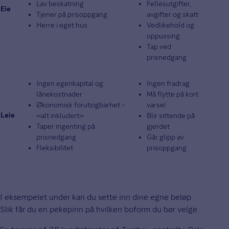
Lav beskatning
Fellesutgifter,
Eie
Tjener på prisoppgang
avgifter og skatt
Herre i eget hus
Vedlikehold og
oppussing
Tap ved
prisnedgang
Ingen egenkapital og
Ingen fradrag
lånekostnader
Må flytte på kort
Økonomisk forutsigbarhet –
varsel
«alt inkludert»
Blir sittende på
Leie
Taper ingenting på
gjerdet
prisnedgang
Går glipp av
Fleksibilitet
prisoppgang
I eksempelet under kan du sette inn dine egne beløp.
Slik får du en pekepinn på hvilken boform du bør velge.