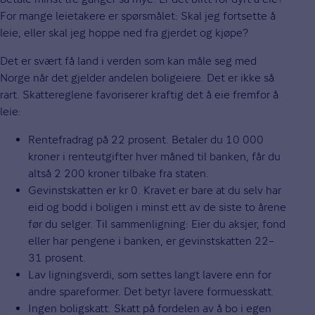
For mange leietakere er spørsmålet: Skal jeg fortsette å
leie, eller skal jeg hoppe ned fra gjerdet og kjøpe?
Det er svært få land i verden som kan måle seg med
Norge når det gjelder andelen boligeiere. Det er ikke så
rart. Skattereglene favoriserer kraftig det å eie fremfor å
leie:
Rentefradrag på 22 prosent. Betaler du 10 000
kroner i renteutgifter hver måned til banken, får du
altså 2 200 kroner tilbake fra staten.
Gevinstskatten er kr 0. Kravet er bare at du selv har
eid og bodd i boligen i minst ett av de siste to årene
før du selger. Til sammenligning: Eier du aksjer, fond
eller har pengene i banken, er gevinstskatten 22–
31 prosent.
Lav ligningsverdi, som settes langt lavere enn for
andre spareformer. Det betyr lavere formuesskatt.
Ingen boligskatt. Skatt på fordelen av å bo i egen