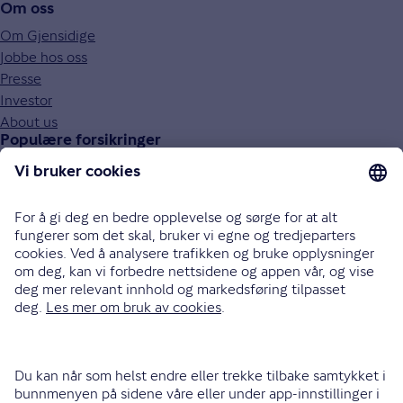
Om oss
Om Gjensidige
Jobbe hos oss
Presse
Investor
About us
Populære forsikringer
Bilforsikring
Reiseforsikring
Innboforsikring
Husforsikring
Livsforsikring
Barneforsikring
Alle forsikringer
915 03 100
Bli oppringt
Instagram
LinkedIn