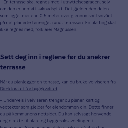
– En terrasse skal regnes med i utnyttelsesgraden, selv
om den er unntatt søknadsplikt. Det gjelder den delen
som ligger mer enn 0,5 meter over gjennomsnittsnivået
på det planerte terrenget rundt terrassen. En platting skal
ikke regnes med, forklarer Magnussen.
Sett deg inn i reglene før du snekrer
terrasse
Når du planlegger en terrasse, kan du bruke
veiviseren fra
Direktoratet for byggkvalitet
.
– Underveis i veiviseren trenger du planer, kart og
vedtekter som gjelder for eiendommen din. Dette finner
du på kommunens nettsider. Du kan selvsagt henvende
deg direkte til plan- og byggesaksavdelingen i
kommunen. Spør og grav til du er sikker på at du har