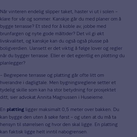
Når vinteren endelig slipper taket, haster vi ut i solen –
klare for vår og sommer. Kanskje går du med planer om å
bygge terrasse? Et sted for å koble av, jobbe med
brunfargen og nyte gode måltider? Det vil gi økt
livskvalitet, og kanskje kan du også også plusse på
boligverdien. Uansett er det viktig å følge lover og regler
når du bygger terrasse. Eller er det egentlig en
platting
du
planlegger?
– Begrepene terrasse og platting går ofte litt om
hverandre i dagligtale. Men bygningsreglene setter et
tydelig skille som kan ha stor betydning for prosjektet
ditt, sier advokat Annita Magnussen i Huseierne.
En
ligger maksimalt 0,5 meter over bakken. Du
platting
kan bygge den uten å søke først – og uten at du må ta
hensyn til størrelsen og hvor den skal ligge. En platting
kan faktisk ligge helt inntil nabogrensen.