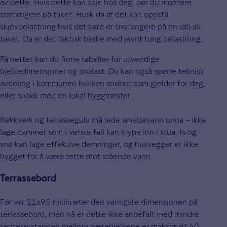
av dette. Hvis dette kan skje hos deg, bør du montere
snøfangere på taket. Husk da at det kan oppstå
skjevbelastning hvis det bare er snøfangere på en del av
taket. Da er det faktisk bedre med jevnt tung belastning.
På nettet kan du finne tabeller for utvendige
bjelkedimensjoner og snølast. Du kan også spørre teknisk
avdeling i kommunen hvilken snølast som gjelder for deg,
eller snakk med en lokal byggmester.
Rekkverk og terrassegulv må lede smeltevann unna – ikke
lage dammer som i verste fall kan krype inn i stua. Is og
snø kan lage effektive demninger, og husvegger er ikke
bygget for å være tette mot stående vann.
Terrassebord
Før var 21x95 millimeter den vanligste dimensjonen på
terrassebord, men nå er dette ikke anbefalt med mindre
senteravstanden mellom bærebjelkene er maksimalt 40