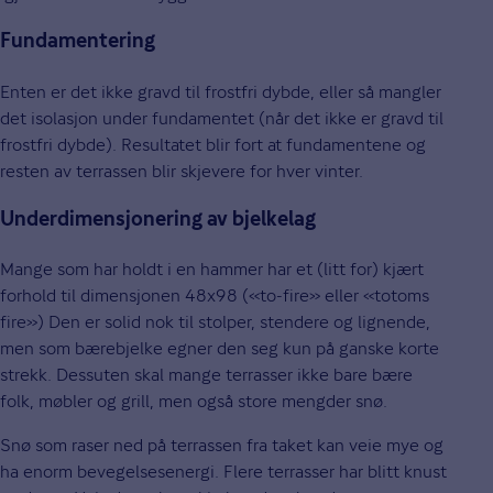
Fundamentering
Enten er det ikke gravd til frostfri dybde, eller så mangler
det isolasjon under fundamentet (når det ikke er gravd til
frostfri dybde). Resultatet blir fort at fundamentene og
resten av terrassen blir skjevere for hver vinter.
Underdimensjonering av bjelkelag
Mange som har holdt i en hammer har et (litt for) kjært
forhold til dimensjonen 48x98 («to-fire» eller «totoms
fire») Den er solid nok til stolper, stendere og lignende,
men som bærebjelke egner den seg kun på ganske korte
strekk. Dessuten skal mange terrasser ikke bare bære
folk, møbler og grill, men også store mengder snø.
Snø som raser ned på terrassen fra taket kan veie mye og
ha enorm bevegelsesenergi. Flere terrasser har blitt knust