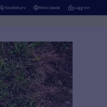
Handlekurv
Meld skade
Logg inn
Tom