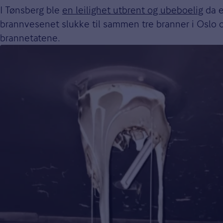
I Tønsberg ble
en leilighet utbrent og ubeboelig
da e
brannvesenet slukke til sammen tre branner i Oslo o
brannetatene.