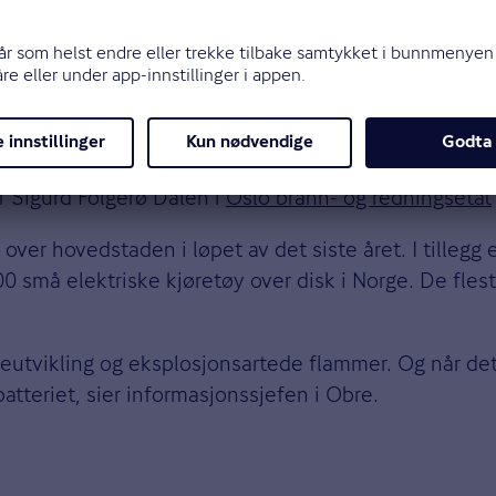
ge slike branner i Oslo. Bekymringen er imidlertid at 
 Sigurd Folgerø Dalen i
Oslo brann- og redningsetat
 over hovedstaden i løpet av det siste året. I tilleg
000 små elektriske kjøretøy over disk i Norge. De fle
eutvikling og eksplosjonsartede flammer. Og når det f
atteriet, sier informasjonssjefen i Obre.