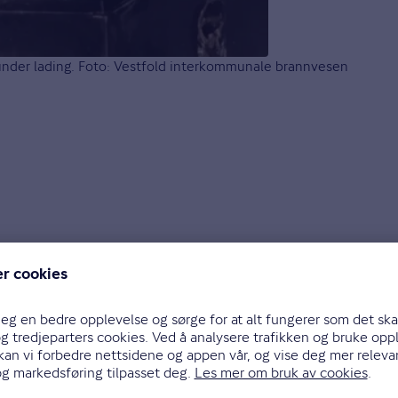
r under lading. Foto: Vestfold interkommunale brannvesen