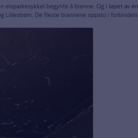
n elsparkesykkel begynte å brenne. Og i løpet av é
g Lillestrøm. De fleste brannene oppsto i forbindels