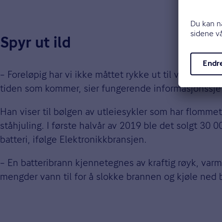
Spyr ut ild
– Foreløpig har vi ikke måttet rykke ut til veldig man
tiden som kommer, sier fungerende informasjonssjef
Han viser til bølgen av utleiesykler som har flommet
ståhjuling. I første halvår av 2019 ble det solgt 30 
batteri, ifølge Elektronikkbransjen.
– En batteribrann kjennetegnes av kraftig røyk, varm
mengder vann til for å slokke brannen og kjøle ned b