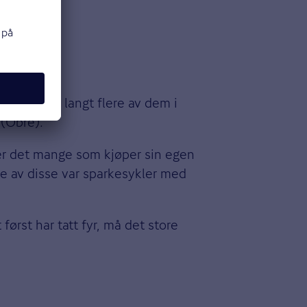
det kan bli langt flere av dem i
(Obre).
g er det mange som kjøper sin egen
ste av disse var sparkesykler med
ørst har tatt fyr, må det store