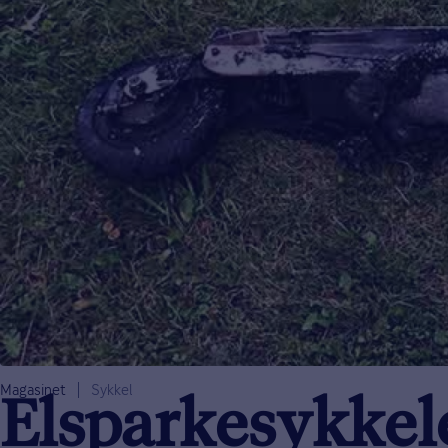
Magasinet
Sykkel
Elsparkesykkel