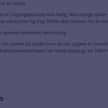
bruk en stund.
riet er i utgangspunktet ikke farlig. Men mange sykle
av vibrasjoner og slag. Dette øker risikoen for at noe 
 for ganske hardhendt behandling.
 blir parkert på steder hvor de kan utgjøre en brannf
 eksplosjonsartet brann i en trang oppgang i en 1890
n