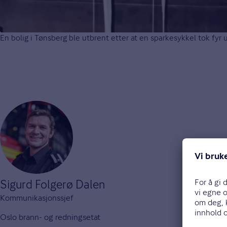
En bolig i Tønsberg ble utbrent etter at en sparkesykkel tok fy
Sigurd Folgerø Dalen
Kommunikasjonssjef
Oslo brann- og redningsetat