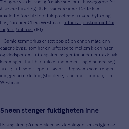
Tidligere var det vanlig å måke snø inntil husveggene for
å isolere huset og få det varmere inne. Dette kan
imidlertid føre til store fuktproblemer i nyere hytter og
hus, forklarer Chera Westman i
Informasjonskontoret for
farge og interiør
(IFI).
– Gamle tømmerhus er satt opp på en annen måte enn
dagens bygg, som har en luftespalte mellom kledningen
og vindsperren. Luftespalten sørger for at det er trekk bak
kledningen: Luft blir trukket inn nederst og drar med seg
fuktig luft, som slipper ut øverst. Regnvann som trenger
inn gjennom kledningsbordene, renner ut i bunnen, sier
Westman.
Snøen stenger fuktigheten inne
Hvis spalten på undersiden av kledningen tettes igjen av