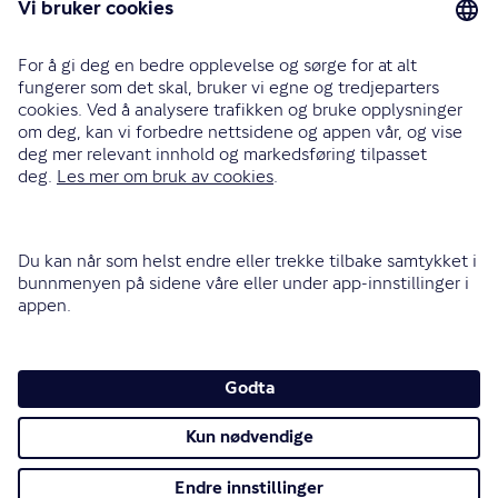
Bilforsikring
Reiseforsikring
Innboforsikring
Husforsikring
Livsforsikring
Barneforsikring
Alle forsikringer
915 03 100
Bli oppringt
Instagram
LinkedIn
Facebook
Endre cookieinnstillinger
Informasjonskapsler (cookies)
Personvern og sikkerhet
Vilkår for bruk av nettsidene
Tilgjengelighetserklæring
Sammenlign prisene våre med andre selskaper på
Finansportalen.no