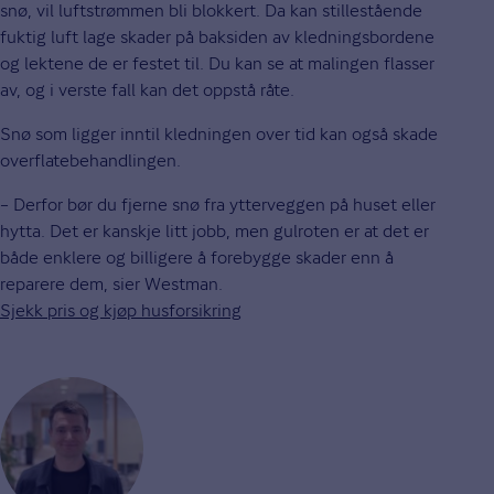
snø, vil luftstrømmen bli blokkert. Da kan stillestående
fuktig luft lage skader på baksiden av kledningsbordene
og lektene de er festet til. Du kan se at malingen flasser
av, og i verste fall kan det oppstå råte.
Snø som ligger inntil kledningen over tid kan også skade
overflatebehandlingen.
– Derfor bør du fjerne snø fra ytterveggen på huset eller
hytta. Det er kanskje litt jobb, men gulroten er at det er
både enklere og billigere å forebygge skader enn å
reparere dem, sier Westman.
Sjekk pris og kjøp husforsikring