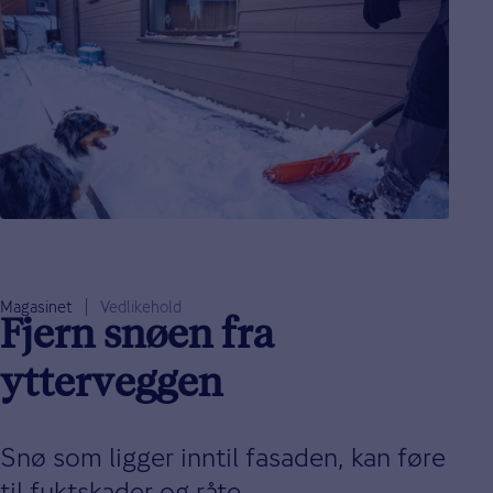
Magasinet
Vedlikehold
Fjern snøen fra
ytterveggen
Snø som ligger inntil fasaden, kan føre
til fuktskader og råte.