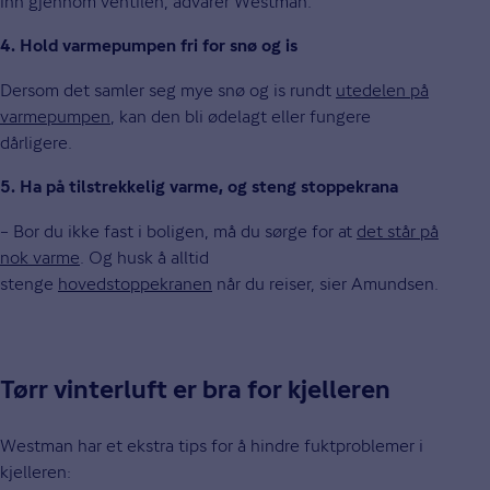
inn gjennom ventilen, advarer Westman.
4. Hold varmepumpen fri for snø og is
Dersom det samler seg mye snø og is rundt
utedelen på
varmepumpen
, kan den bli ødelagt eller fungere
dårligere.
5. Ha på tilstrekkelig varme, og steng stoppekrana
– Bor du ikke fast i boligen, må du sørge for at
det står på
nok varme
. Og husk å alltid
stenge
hovedstoppekranen
når du reiser, sier Amundsen.
Tørr vinterluft er bra for kjelleren
Westman har et ekstra tips for å hindre fuktproblemer i
kjelleren: