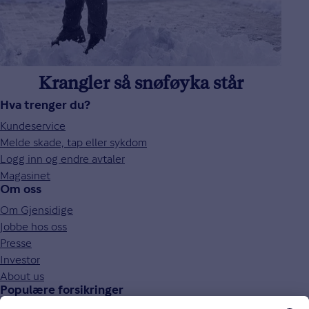
Krangler så snøføyka står
Hva trenger du?
Kundeservice
Melde skade, tap eller sykdom
Logg inn og endre avtaler
Magasinet
Om oss
Om Gjensidige
Jobbe hos oss
Presse
Investor
About us
Populære forsikringer