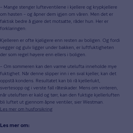
– Mange stenger lufteventilene i kjellere og krypkjellere
om høsten – og åpner dem igjen om våren. Men det er
faktisk bedre å gjøre det motsatte, råder hun. Her er
forklaringen:
Kjelleren er ofte kjøligere enn resten av boligen. Og fordi
vegger og gulv ligger under bakken, er luftfuktigheten
der som regel høyere enn ellers i boligen.
– Om sommeren kan den varme utelufta inneholde mye
fuktighet. Når denne slipper inn i en sval kjeller, kan det
oppstå kondens. Resultatet kan bli rå kjellerlukt,
svertesopp og i verste fall råteskader. Mens om vinteren,
når uteluften er kald og tørr, kan den fuktige kjellerluften
bli luftet ut gjennom åpne ventiler, sier Westman.
Les mer om husforsikring
Les mer om: