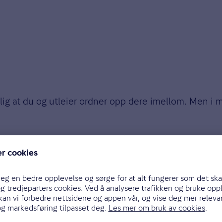
lig at du og utleier ordner opp dere imellom. Men i me
forsikre boligen og inventaret. Men som gjest er det v
n brann. Hvis du blir holdt rettslig ansvarlig for ska
ne. (Dette gjelder på reiser utenfor Norden. På reis