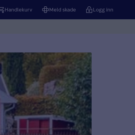
Handlekurv
Meld skade
Logg inn
Tom