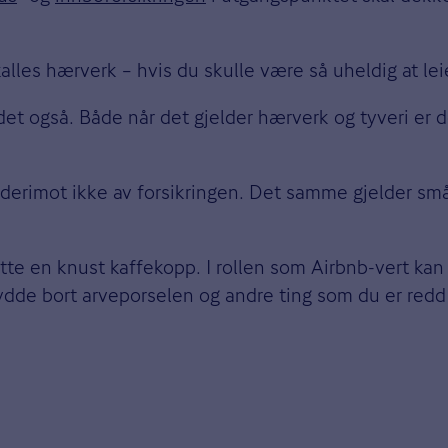
kalles hærverk – hvis du skulle være så uheldig at le
 det også. Både når det gjelder hærverk og tyveri er d
s derimot ikke av forsikringen. Det samme gjelder s
tte en knust kaffekopp. I rollen som Airbnb-vert kan
 rydde bort arveporselen og andre ting som du er redd 