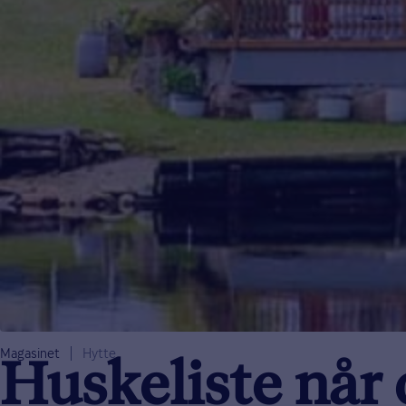
Magasinet
Hytte
Huskeliste når d