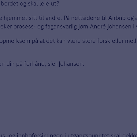
bordet og skal leie ut?
te hjemmet sitt til andre. På nettsidene til Airbnb og
eker prosess- og fagansvarlig Jørn André Johansen i
ær oppmerksom på at det kan være store forskjeller mel
gen din på forhånd, sier Johansen.
us
- og
innboforsikringen
i utgangspunktet skal dekke