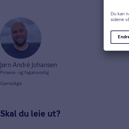
Jørn André Johansen
Prosess- og fagansvarlig
Gjensidige
Skal du leie ut?