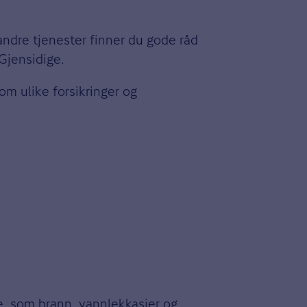
 andre tjenester finner du gode råd
 Gjensidige.
lom ulike forsikringer og
, som brann, vannlekkasjer og