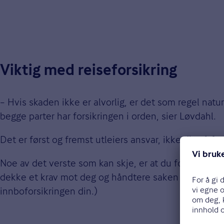
Viktig med reiseforsikring
– Hvis skaden ikke er alvorlig, er det som regel natur
begge parter har forsikringen i orden, sier Løvdahl.
Det er først og fremst utleiers ansvar, ikke ditt, å 
Noe av det verste som kan skje, er at du forårsaker e
dekke et krav mot deg og håndtere saken på dine veg
innboforsikringen din.)