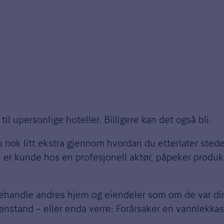
l upersonlige hoteller. Billigere kan det også bli.
u nok litt ekstra gjennom hvordan du etterlater stedet
du er kunde hos en profesjonell aktør, påpeker produ
behandle andres hjem og eiendeler som om de var din
enstand – eller enda verre: Forårsaker en vannlekkas