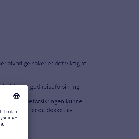
r alvorlige saker er det viktig at
iktig å ha en god
reiseforsikring
.
dene, vil reiseforsikringen kunne
er i Norden er du dekket av