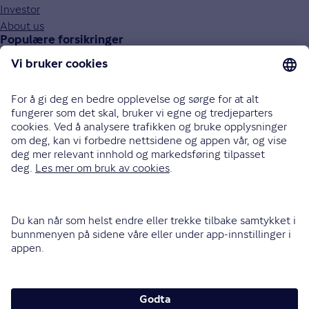
Investor
About us
Populære forsikringer
Bilforsikring
Reiseforsikring
Innboforsikring
Husforsikring
Livsforsikring
Barneforsikring
Alle forsikringer
915 03 100
Bli oppringt
Instagram
LinkedIn
Facebook
Endre cookieinnstillinger
Informasjonskapsler (cookies)
Personvern og sikkerhet