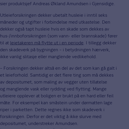
sier produktsjef Andreas Økland Amundsen i Gjensidige.
Utleieforsikringen dekker ubetalt husleie i inntil seks
måneder og utgifter i forbindelse med utkastelse. Den
dekker også tapt husleie hvis en skade som dekkes av
hus-/innboforsikringen (som vann- eller brannskade) fører
til at
leietakeren må flytte ut i en periode
. I tillegg dekker
den skadeverk på bygningen – i betydningen hærverk,
ikke vanlig slitasje eller manglende vedlikehold.
– Forsikringen dekker altså en del av det som kan gå galt i
et leieforhold. Samtidig er det flere ting som må dekkes
av depositumet, som maling av vegger uten tillatelse
og manglende vask eller rydding ved flytting. Mange
utleiere opplever at boligen er brukt på en hard eller feil
måte. For eksempel kan småstein under dørmatten lage
riper i parketten. Dette regnes ikke som skadeverk i
forsikringen. Derfor er det viktig å ikke slurve med
depositumet, understreker Amundsen.