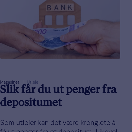
Magasinet
Utleie
Slik får du ut penger fra
depositumet
Som utleier kan det være kronglete å
få ut penger fra et depositum. Likevel