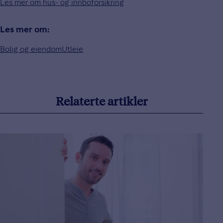
Les mer om hus- og innboforsikring
Les mer om:
Bolig og eiendom
Utleie
Relaterte artikler