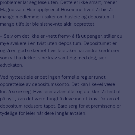
problemer lar seg løse uten. Dette er ikke smart, mener
Magnussen. Hun opplyser at Huseierne hvert år bistår
mange medlemmer i saker om husleie og depositum. I
mange tilfeller ble sistnevnte aldri opprettet.
– Selv om det ikke er «rett frem» å få ut penger, stiller du
mye svakere i en tvist uten depositum. Depositumet er
også en god sikkerhet hvis leietaker har andre kreditorer
som vil ha dekket sine krav samtidig med deg, sier
advokaten.
Ved hytteutleie er det ingen formelle regler rundt
opprettelse av depositumskonto. Det kan likevel være
lurt å sikre seg. Hvis leier avbestiller og du ikke får leid ut
på nytt, kan det være tungt å drive inn et krav. Da kan et
depositum redusere tapet. Bare sørg for at premissene er
tydelige for leier når dere inngår avtalen.