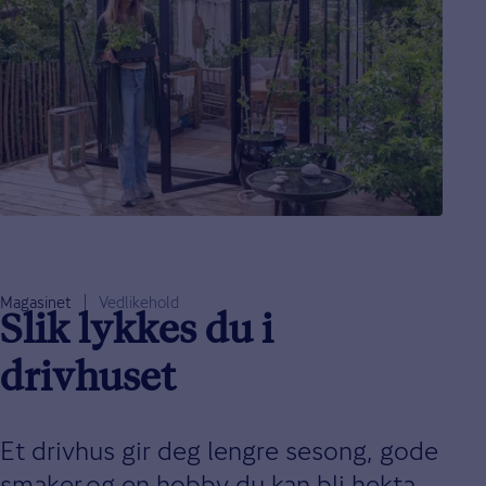
Magasinet
Vedlikehold
Slik lykkes du i
drivhuset
Et drivhus gir deg lengre sesong, gode
smaker og en hobby du kan bli hekta