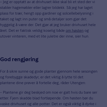
– Jeg er opptatt av at drivhuset ikke skal bli et sted der vi
stabler hagemøbler eller lagrer bildekk. Så jeg har laget
plass for trær, hengt opp gardiner og solcellebelysning i
taket og lagt inn puter og små detaljer som gjør det
hyggelig å være der. Det gjør at jeg bruker drivhuset hele
året. Det er faktisk veldig koselig både
om høsten
og
utover vinteren, med et lite juletre der inne, sier hun.
God rengjøring
For å sikre sunne og gode planter gjennom hele sesongen
og forebygge skadedyr, er det viktig å lytte til det
plantene dine prøver å fortelle deg, råder Utengen:
– Plantene gir deg beskjed om noe er galt hvis du bare ser
etter. Fjern skadde blad fortløpende. Om høsten bør du
vaske drivhuset og alle potter. Det er også viktig å dyrke i