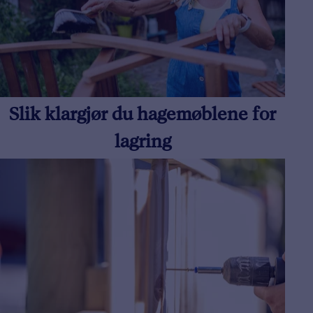
Slik klargjør du hagemøblene for
lagring