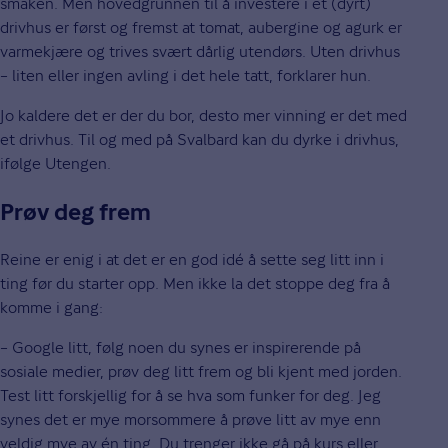
smaken. Men hovedgrunnen til å investere i et (dyrt)
drivhus er først og fremst at tomat, aubergine og agurk er
varmekjære og trives svært dårlig utendørs. Uten drivhus
– liten eller ingen avling i det hele tatt, forklarer hun.
Jo kaldere det er der du bor, desto mer vinning er det med
et drivhus. Til og med på Svalbard kan du dyrke i drivhus,
ifølge Utengen.
Prøv deg frem
Reine er enig i at det er en god idé å sette seg litt inn i
ting før du starter opp. Men ikke la det stoppe deg fra å
komme i gang:
– Google litt, følg noen du synes er inspirerende på
sosiale medier, prøv deg litt frem og bli kjent med jorden.
Test litt forskjellig for å se hva som funker for deg. Jeg
synes det er mye morsommere å prøve litt av mye enn
veldig mye av én ting. Du trenger ikke gå på kurs eller