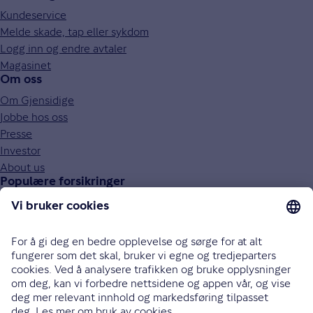
Kundeservice
Melde skade, tap eller sykdom
Logg inn og endre avtaler
Magasinet
Om oss
Om Gjensidige
Jobbe hos oss
Presse
Investor
About us
Populære forsikringer
Bilforsikring
Reiseforsikring
Innboforsikring
Husforsikring
Livsforsikring
Barneforsikring
Alle forsikringer