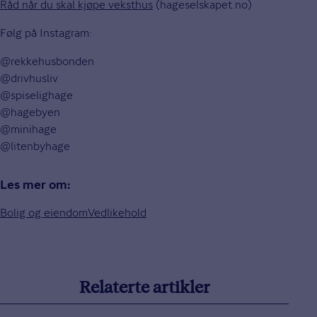
Råd når du skal kjøpe veksthus
(hageselskapet.no)
Følg på Instagram:
@rekkehusbonden
@drivhusliv
@spiselighage
@hagebyen
@minihage
@litenbyhage
Les mer om:
Bolig og eiendom
Vedlikehold
Relaterte artikler