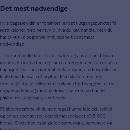
Det mest nødvendige
Hvis bagasjen din er forsinket, er det i utgangspunktet få
restriksjoner med hensyn til hva du kan handle. Men du
har plikt til å begrense innkjøpene til det mest
nødvendige.
– Du kan handle klær, toalettsaker og annet som tilsvarer
innholdet i kofferten, og som du trenger mens du er uten
bagasjen. Det innebærer at du kan kjøpe en dress eller en
kjole hvis du skal i et bryllup. Men skal du først og
fremst gå i fjellet eller nyte Tolkien i hytteveggen, er det
neppe nødvendig med ny dress – selv om du hadde
pakket en i bagasjen, sier Larsen.
På aktivitetsferie vil du som regel kunne leie ski, sykkel
og annet sportsutstyr opp til maksbeløpet på 5 000
kroner. Dette kan også gjelde barnevogn, barnesete og
lignende.