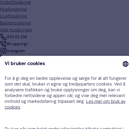
Innboforsikring
Husforsikring
Livsforsikring
Barneforsikring
Alle forsikringer
915 03 100
Bli oppringt
Instagram
LinkedIn
Facebook
Endre cookieinnstillinger
Informasjonskapsler (cookies)
Personvern og sikkerhet
Vilkår for bruk av nettsidene
Tilgjengelighetserklæring
Sammenlign prisene våre med andre selskaper på
Finansportalen.no
Opphavsrett © Gjensidige