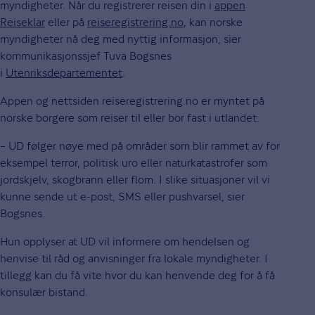
myndigheter. Når du registrerer reisen din i
appen
Reiseklar
eller på
reiseregistrering.no
, kan norske
myndigheter nå deg med nyttig informasjon, sier
kommunikasjonssjef Tuva Bogsnes
i
Utenriksdepartementet
.
Appen og nettsiden reiseregistrering.no er myntet på
norske borgere som reiser til eller bor fast i utlandet.
– UD følger nøye med på områder som blir rammet av for
eksempel terror, politisk uro eller naturkatastrofer som
jordskjelv, skogbrann eller flom. I slike situasjoner vil vi
kunne sende ut e-post, SMS eller pushvarsel, sier
Bogsnes.
Hun opplyser at UD vil informere om hendelsen og
henvise til råd og anvisninger fra lokale myndigheter. I
tillegg kan du få vite hvor du kan henvende deg for å få
konsulær bistand.