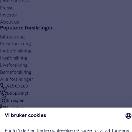
Jobbe hos oss
Presse
Investor
About us
Populære forsikringer
Bilforsikring
Reiseforsikring
Innboforsikring
Husforsikring
Livsforsikring
Barneforsikring
Alle forsikringer
915 03 100
Bli oppringt
Instagram
LinkedIn
Facebook
Endre cookieinnstillinger