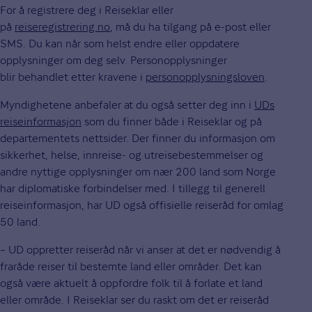
For å registrere deg i Reiseklar eller
på
reiseregistrering.no
, må du ha tilgang på e-post eller
SMS. Du kan når som helst endre eller oppdatere
opplysninger om deg selv. Personopplysninger
blir behandlet etter kravene i
personopplysningsloven
.
Myndighetene anbefaler at du også setter deg inn i
UDs
reiseinformasjon
som du finner både i Reiseklar og på
departementets nettsider. Der finner du informasjon om
sikkerhet, helse, innreise- og utreisebestemmelser og
andre nyttige opplysninger om nær 200 land som Norge
har diplomatiske forbindelser med. I tillegg til generell
reiseinformasjon, har UD også offisielle reiseråd for omlag
50 land.
– UD oppretter reiseråd når vi anser at det er nødvendig å
fraråde reiser til bestemte land eller områder. Det kan
også være aktuelt å oppfordre folk til å forlate et land
eller område. I Reiseklar ser du raskt om det er reiseråd