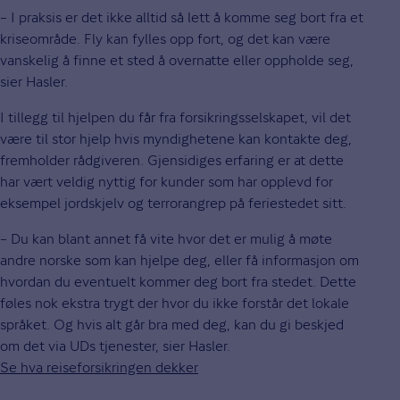
– I praksis er det ikke alltid så lett å komme seg bort fra et
kriseområde. Fly kan fylles opp fort, og det kan være
vanskelig å finne et sted å overnatte eller oppholde seg,
sier Hasler.
I tillegg til hjelpen du får fra forsikringsselskapet, vil det
være til stor hjelp hvis myndighetene kan kontakte deg,
fremholder rådgiveren. Gjensidiges erfaring er at dette
har vært veldig nyttig for kunder som har opplevd for
eksempel jordskjelv og terrorangrep på feriestedet sitt.
– Du kan blant annet få vite hvor det er mulig å møte
andre norske som kan hjelpe deg, eller få informasjon om
hvordan du eventuelt kommer deg bort fra stedet. Dette
føles nok ekstra trygt der hvor du ikke forstår det lokale
språket. Og hvis alt går bra med deg, kan du gi beskjed
om det via UDs tjenester, sier Hasler.
Se hva reiseforsikringen dekker