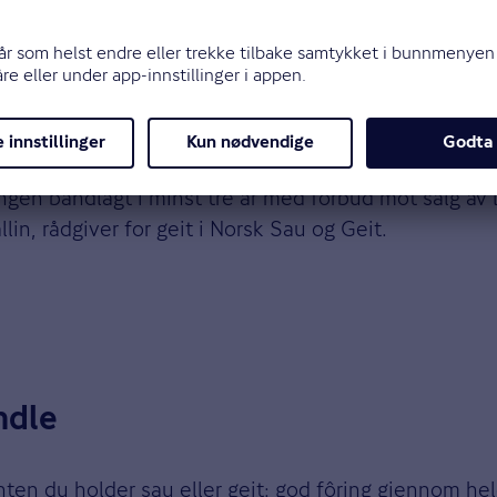
r på rundt 3 000 kroner per tilfelle. For melkegeit kan
inntektstap.
 vanlige utfordringer for sau om våren. For geit kan
ingen båndlagt i minst tre år med forbud mot salg av 
lin, rådgiver for geit i Norsk Sau og Geit.
ndle
 du holder sau eller geit: god fôring gjennom hele å