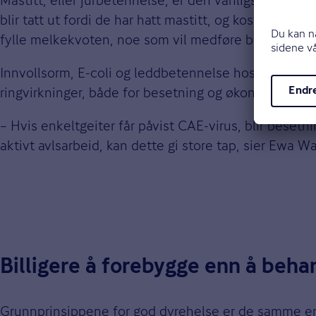
blir tatt ut fordi de har hatt mastitt, og kostnaden e
fylle melkekvoten, noe som vil medføre betydelige 
Innvollsorm, E-coli og leddbetennelse hos spedlam er
ringvirkninger, både for besetning og økonomi.
– Hvis enkeltgeiter får påvist CAE-virus, blir besetn
aktivt avlsarbeid, kan dette gi store tap, sier Ewa Wal
Billigere å forebygge enn å beha
Grunnprinsippene for god dyrehelse er de samme enten