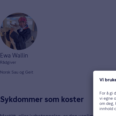
Ewa Wallin
Rådgiver
Norsk Sau og Geit
Sykdommer som koster
Mastitt, eller jurbetennelse, er den vanligste sykd