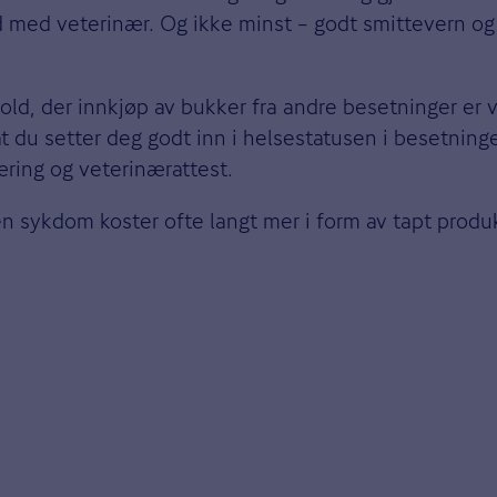
id med veterinær. Og ikke minst – godt smittevern og 
hold, der innkjøp av bukker fra andre besetninger er v
at du setter deg godt inn i helsestatusen i besetni
æring og veterinærattest.
n sykdom koster ofte langt mer i form av tapt produ