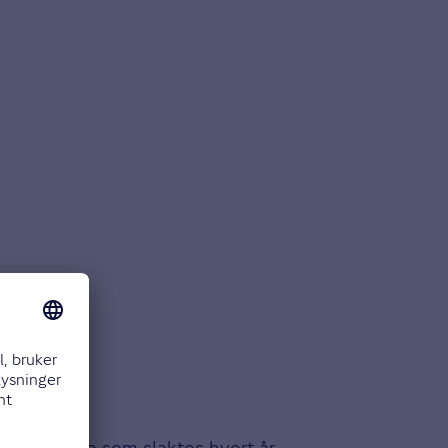
t av søyene som slaktes hvert år