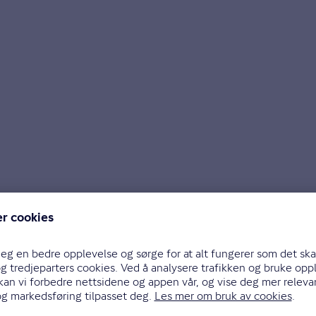
ommen hos både sau og geit i Norge. Rundt 20 prosen