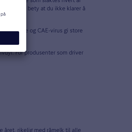
 et utbrudd bety at du ikke klarer å
 byllesjuke og CAE-virus gi store
livdyr. For produsenter som driver
ret, rikelig med råmelk til alle