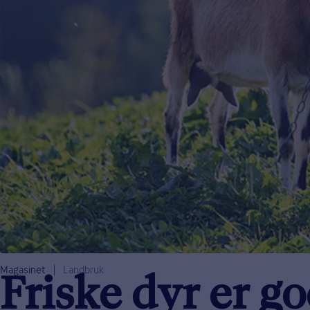
Magasinet
Landbruk
Friske dyr er g