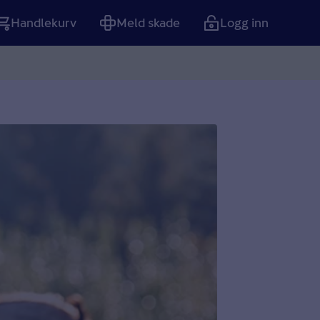
Handlekurv
Meld skade
Logg inn
Tom