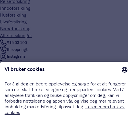
Reiseforsikring
Innboforsikring
Husforsikring
Livsforsikring
Barneforsikring
Alle forsikringer
915 03 100
Bli oppringt
Instagram
LinkedIn
Facebook
Endre cookieinnstillinger
Informasjonskapsler (cookies)
Personvern og sikkerhet
Vilkår for bruk av nettsidene
Tilgjengelighetserklæring
Sammenlign prisene våre med andre selskaper på
Finansportalen.no