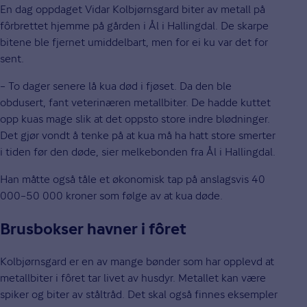
En dag oppdaget Vidar Kolbjørnsgard biter av metall på
fôrbrettet hjemme på gården i Ål i Hallingdal. De skarpe
bitene ble fjernet umiddelbart, men for ei ku var det for
sent.
– To dager senere lå kua død i fjøset. Da den ble
obdusert, fant veterinæren metallbiter. De hadde kuttet
opp kuas mage slik at det oppsto store indre blødninger.
Det gjør vondt å tenke på at kua må ha hatt store smerter
i tiden før den døde, sier melkebonden fra Ål i Hallingdal.
Han måtte også tåle et økonomisk tap på anslagsvis 40
000–50 000 kroner som følge av at kua døde.
Brusbokser havner i fôret
Kolbjørnsgard er en av mange bønder som har opplevd at
metallbiter i fôret tar livet av husdyr. Metallet kan være
spiker og biter av ståltråd. Det skal også finnes eksempler