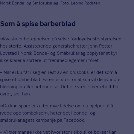
Norsk Bonde- og Småbrukarlag. Foto: Leonid Rødsten.
Som å spise barberblad
«Kvast» er betegnelsen på selve fordøyelsesforstyrrelsen
hos storfe. Assisterende generalsekretær John Petter
Løvstad i
Norsk Bonde- og Småbrukarlag
opplyser at kyr
ikke klarer å sortere ut fremmedlegemer i fôret.
– Når ei ku får i seg en rest av en brusboks, er det som å
spise et barberblad. Faren er stor for at kua vil dø av indre
blødninger eller betennelse. Det er svært smertefullt for
dyret, sier han.
«Du kan spare ei ku for mye lidelse om du hjelper til å
rydde opp tombokser», heter det i bonde- og
småbrukarlagets kampanje på Facebook.
– Vi tror mange ikke vet hvor stor risiko slike bokser kan