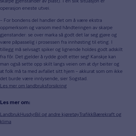
skarpe gjenstander av plast). I en slik situasjon er
operasjon eneste utvei.
– For bondens del handler det om å være ekstra
oppmerksom og varsom med håndteringen av skarpe
gjenstander: se over marka så godt det lar seg gjøre og
være påpasselig i prosessen fra innhøsting til eting. I
tillegg må selvsagt spiker og lignende holdes godt adskilt
fra fôr. Det gjelder å rydde godt etter seg! Kanskje kan
man også sette opp skilt langs veien om at dyr beiter og
at folk må ta med avfallet sitt hjem – akkurat som om ikke
det burde være innlysende, sier Sogstad.
Les mer om landbruksforsikring
Les mer om:
Landbruk
Husdyr
Bil og andre kjøretøy
Trafikk
Bærekraft og
klima