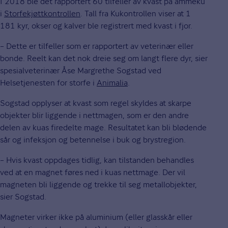
I 2018 ble det rapportert 60 tilfeller av kvast på ammeku
i
Storfekjøttkontrollen
. Tall fra Kukontrollen viser at 1
181 kyr, okser og kalver ble registrert med kvast i fjor.
– Dette er tilfeller som er rapportert av veterinær eller
bonde. Reelt kan det nok dreie seg om langt flere dyr, sier
spesialveterinær Åse Margrethe Sogstad ved
Helsetjenesten for storfe i
Animalia
.
Sogstad opplyser at kvast som regel skyldes at skarpe
objekter blir liggende i nettmagen, som er den andre
delen av kuas firedelte mage. Resultatet kan bli blødende
sår og infeksjon og betennelse i buk og brystregion.
– Hvis kvast oppdages tidlig, kan tilstanden behandles
ved at en magnet føres ned i kuas nettmage. Der vil
magneten bli liggende og trekke til seg metallobjekter,
sier Sogstad.
Magneter virker ikke på aluminium (eller glasskår eller