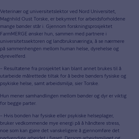
Veterinær og universitetslektor ved Nord Universitet,
Magnhild Oust Torske, er bekymret for arbeidsforholdene
mange bønder står i. Gjennom forskningsprosjektet
FarmMERGE ønsker hun, sammen med partnere i
universitetssektoren og landbruksnæringa, å se nærmere
på sammenhengen mellom human helse, dyrehelse og
dyrevelferd.
– Resultatene fra prosjektet kan blant annet brukes til å
utarbeide målrettede tiltak for å bedre bønders fysiske og
psykiske helse, samt arbeidsmiljø, sier Torske.
Hun mener samhandlingen mellom bønder og dyr er viktig
for begge parter.
– Hvis bonden har fysiske eller psykiske helseplager,
bruker vedkommende mye energi på å håndtere stress,
noe som kan gjøre det vanskeligere å gjennomføre det
nødvendige arbeidet i fjøset. Dersom arbeidsmiljøet og