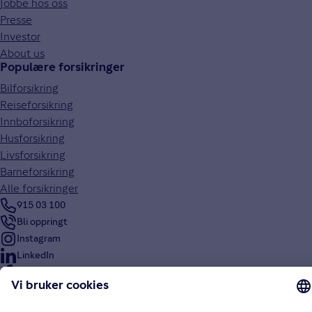
Jobbe hos oss
Presse
Investor
About us
Populære forsikringer
Bilforsikring
Reiseforsikring
Innboforsikring
Husforsikring
Livsforsikring
Barneforsikring
Alle forsikringer
915 03 100
Bli oppringt
Instagram
LinkedIn
Facebook
Endre cookieinnstillinger