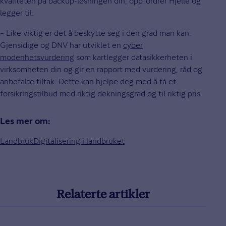
kvaliteten på backup-løsningen din, oppfordrer Hjelle og
legger til:
– Like viktig er det å beskytte seg i den grad man kan.
Gjensidige og DNV har utviklet en
cyber
modenhetsvurdering
som kartlegger datasikkerheten i
virksomheten din og gir en rapport med vurdering, råd og
anbefalte tiltak. Dette kan hjelpe deg med å få et
forsikringstilbud med riktig dekningsgrad og til riktig pris.
Les mer om:
Landbruk
Digitalisering i landbruket
Relaterte artikler