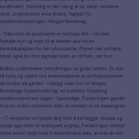
landbruket. Samtidig er det viktig at du sikrer verdiene
dine, understreker Aina Bratlie, fagsjef for
medlemsforsikringer i Norges Bondelag.
– Data som du produserer er nettopp det – verdier,
fastslår hun og viser til at bønder skal ha en
beredskapsplan for det uforutsette. Planen bør omfatte
tiltak også for den digitale siden av driften, sier hun.
Bratlie understreker betydningen av gode rutiner. Du kan
få hjelp og støtte hos leverandørene av driftssystemene
du bruker på gården. I tillegg viser hun til Norges
Bondelags Cyberforsikring, en kollektiv forsikring
medlemmene kan kjøpe i Gjensidige. Forsikringen gjelder
hvis du enten mistenker eller er rammet av et dataangrep.
– IT-eksperter vil hjelpe deg med å kartlegge, stoppe og
rydde opp etter et eventuelt angrep. Forsikringen dekker
blant annet hjelp med å rekonstruere data, ansvar du kan