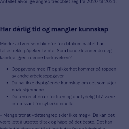
Antallet alvorlige angrep tredoblet seg fra 2020 til 2021.
Har dårlig tid og mangler kunnskap
Mindre aktører som blir ofre for datakriminalitet har
fellestrekk, påpeker Tømte. Som bonde kjenner du deg
kanskje igjen i denne beskrivelsen?
Oppgavene med IT og sikkerhet kommer på toppen
av andre arbeidsoppgaver
Du har ikke dyptgående kunnskap om det som skjer
«bak skjermen»
Du tenker at du er for liten og ubetydelig til å være
interessant for cyberkriminelle
– Mange tror at
«dataangrep skjer ikke meg»
. Da kan det
være lett å utsette tiltak og håpe på det beste. Det kan
imidlertid gjøre deg til et lett bytte for de kriminelle.