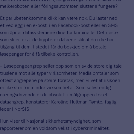
melkeroboten eller fôringsautomaten slutter å fungere?
Et par ubetenksomme klikk kan være nok. Du laster ned
et vedlegg i en e-post, i en Facebook-post eller en SMS
som åpner datasystemene dine for kriminelle. Det neste
som skjer, er at de krypterer dataene slik at du ikke har
tilgang til dem. I stedet får du beskjed om å betale
løsepenger for å få tilbake kontrollen.
– Løsepengeangrep seiler opp som en av de store digitale
truslene mot alle typer virksomheter. Media omtaler som
oftest angrepene på større foretak, men vi vet at risikoen
er like stor for mindre virksomheter. Som selvstendig
næringsdrivende er du absolutt i målgruppen for et
dataangrep, konstaterer Karoline Hultman Tømte, faglig
leder i NorSIS.
Hun viser til Nasjonal sikkerhetsmyndighet, som
rapporterer om en voldsom vekst i cyberkriminalitet.