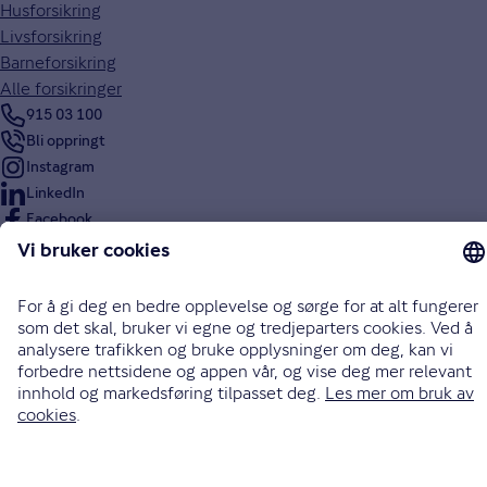
Husforsikring
Livsforsikring
Barneforsikring
Alle forsikringer
915 03 100
Bli oppringt
Instagram
LinkedIn
Facebook
Endre cookieinnstillinger
Informasjonskapsler (cookies)
Personvern og sikkerhet
Vilkår for bruk av nettsidene
Tilgjengelighetserklæring
Sammenlign prisene våre med andre selskaper på
Finansportalen.no
Opphavsrett © Gjensidige