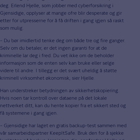
deg. Erlend Hjelle, som jobber med cyberforsikring i
Gjensidige, opplyser at mange ofre blir desperate og gir
etter for utpresserne for å få driften i gang igjen så raskt
som mulig.
– Du bør imidlertid tenke deg om både tre og fire ganger.
Selv om du betaler, er det ingen garanti for at de
kriminelle lar deg i fred. Du vet ikke om de beholder
informasjon som de enten selv kan bruke eller selge
videre til andre. I tillegg er det svært uheldig å støtte
kriminell virksomhet økonomisk, sier Hjelle.
Han understreker betydningen av sikkerhetskopiering.
Hvis noen tar kontroll over dataene på det lokale
nettverket ditt, kan du hente kopier fra et sikkert sted og
få systemene i gang igjen.
– Gjensidige har laget en gratis backup-test sammen med
vår samarbeidspartner KeepItSafe. Bruk den for å sjekke