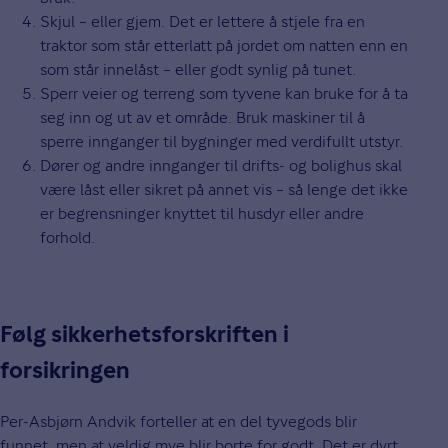
Skjul – eller gjem. Det er lettere å stjele fra en
traktor som står etterlatt på jordet om natten enn en
som står innelåst – eller godt synlig på tunet.
Sperr veier og terreng som tyvene kan bruke for å ta
seg inn og ut av et område. Bruk maskiner til å
sperre innganger til bygninger med verdifullt utstyr.
Dører og andre innganger til drifts- og bolighus skal
være låst eller sikret på annet vis – så lenge det ikke
er begrensninger knyttet til husdyr eller andre
forhold.
Følg sikkerhetsforskriften i
forsikringen
Per-Asbjørn Andvik forteller at en del tyvegods blir
funnet, men at veldig mye blir borte for godt. Det er dyrt