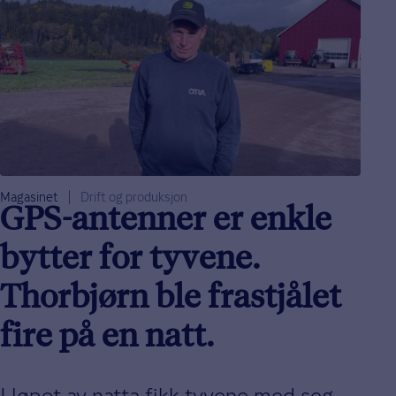
Magasinet
Drift og produksjon
GPS-antenner er enkle
bytter for tyvene.
Thorbjørn ble frastjålet
fire på en natt.
I løpet av natta fikk tyvene med seg