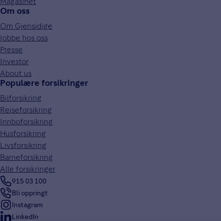
Magasinet
Om oss
Om Gjensidige
Jobbe hos oss
Presse
Investor
About us
Populære forsikringer
Bilforsikring
Reiseforsikring
Innboforsikring
Husforsikring
Livsforsikring
Barneforsikring
Alle forsikringer
915 03 100
Bli oppringt
Instagram
LinkedIn