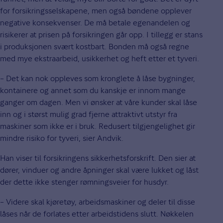
for forsikringsselskapene, men også bøndene opplever
negative konsekvenser. De må betale egenandelen og
risikerer at prisen på forsikringen går opp. I tillegg er stans
i produksjonen svært kostbart. Bonden må også regne
med mye ekstraarbeid, usikkerhet og heft etter et tyveri.
– Det kan nok oppleves som kronglete å låse bygninger,
kontainere og annet som du kanskje er innom mange
ganger om dagen. Men vi ønsker at våre kunder skal låse
inn og i størst mulig grad fjerne attraktivt utstyr fra
maskiner som ikke er i bruk. Redusert tilgjengelighet gir
mindre risiko for tyveri, sier Andvik.
Han viser til forsikringens sikkerhetsforskrift. Den sier at
dører, vinduer og andre åpninger skal være lukket og låst
der dette ikke stenger rømningsveier for husdyr.
– Videre skal kjøretøy, arbeidsmaskiner og deler til disse
låses når de forlates etter arbeidstidens slutt. Nøkkelen