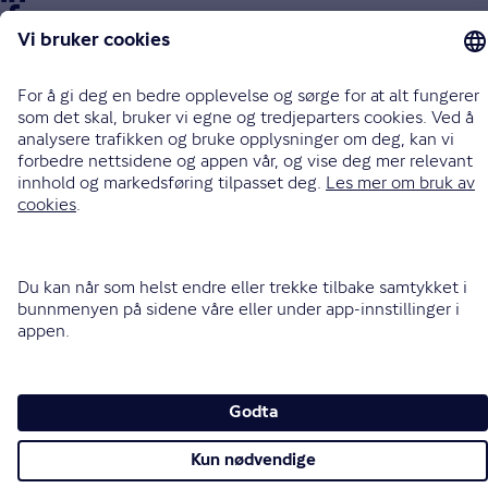
Facebook
Endre cookieinnstillinger
Informasjonskapsler (cookies)
Personvern og sikkerhet
Vilkår for bruk av nettsidene
Tilgjengelighetserklæring
Sammenlign prisene våre med andre selskaper på
Finansportalen.no
Opphavsrett © Gjensidige