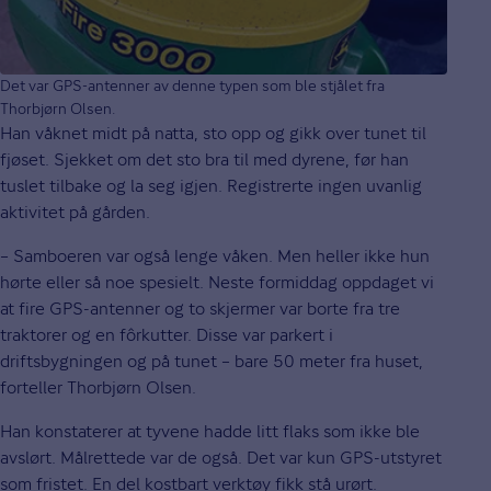
Det var GPS-antenner av denne typen som ble stjålet fra
Thorbjørn Olsen.
Han våknet midt på natta, sto opp og gikk over tunet til
fjøset. Sjekket om det sto bra til med dyrene, før han
tuslet tilbake og la seg igjen. Registrerte ingen uvanlig
aktivitet på gården.
– Samboeren var også lenge våken. Men heller ikke hun
hørte eller så noe spesielt. Neste formiddag oppdaget vi
at fire GPS-antenner og to skjermer var borte fra tre
traktorer og en fôrkutter. Disse var parkert i
driftsbygningen og på tunet – bare 50 meter fra huset,
forteller Thorbjørn Olsen.
Han konstaterer at tyvene hadde litt flaks som ikke ble
avslørt. Målrettede var de også. Det var kun GPS-utstyret
som fristet. En del kostbart verktøy fikk stå urørt.