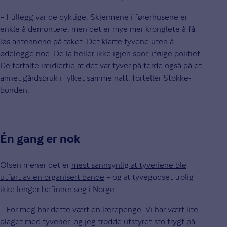
­– I tillegg var de dyktige. Skjermene i førerhusene er
enkle å demontere, men det er mye mer kronglete å få
løs antennene på taket. Det klarte tyvene uten å
ødelegge noe. De la heller ikke igjen spor, ifølge politiet.
De fortalte imidlertid at det var tyver på ferde også på et
annet gårdsbruk i fylket samme natt, forteller Stokke-
bonden.
Én gang er nok
Olsen mener det er
mest sannsynlig at tyveriene ble
utført av en organisert bande
– og at tyvegodset trolig
ikke lenger befinner seg i Norge.
– For meg har dette vært en lærepenge. Vi har vært lite
plaget med tyverier, og jeg trodde utstyret sto trygt på