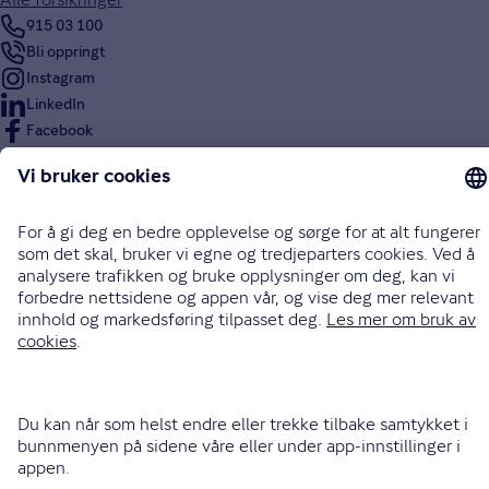
915 03 100
Bli oppringt
Instagram
LinkedIn
Facebook
Endre cookieinnstillinger
Informasjonskapsler (cookies)
Personvern og sikkerhet
Vilkår for bruk av nettsidene
Tilgjengelighetserklæring
Sammenlign prisene våre med andre selskaper på
Finansportalen.no
Opphavsrett © Gjensidige