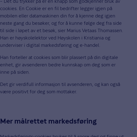
– Det du trykker på er en knapp som godkjenner bruk av
cookies. En Cookie er en fil bedrifter legger igjen på
mobilen eller datamaskinen din for å kjenne deg igjen
neste gang du besøker, og for å kunne følge deg fra side
til side i løpet av et besøk, sier Marius Vetaas Thomassen.
Han er høyskolelektor ved Høyskolen i Kristiania og
underviser i digital markedsføring og e-handel.
Han forteller at cookies som blir plassert på din digitale
enhet, gir avsenderen bedre kunnskap om deg som er
inne på siden.
Det gir verdifull informasjon til avsenderen, og kan også
være positivt for deg som mottaker.
Mer målrettet markedsføring
Markedsførings-cookies brukes til å spore deg og finne ut