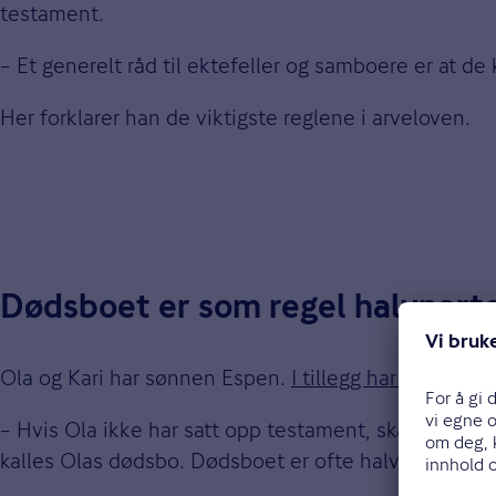
testament.
– Et generelt råd til ektefeller og samboere er at d
Her forklarer han de viktigste reglene i arveloven.
Dødsboet er som regel halvparte
Ola og Kari har sønnen Espen.
I tillegg har begge sæ
– Hvis Ola ikke har satt opp testament, skal arven del
kalles Olas dødsbo. Dødsboet er ofte halvparten av 