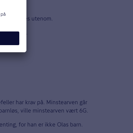
erdiene holdes utenom.
 advokaten.
feller har krav på. Minstearven går
barnløs, ville minstearven vært 6G.
enting, for han er ikke Olas barn.