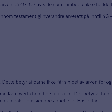
earven på 4G. Og hvis de som samboere ikke hadde fel
ennom testament gi hverandre arverett på inntil 4G –
o. Dette betyr at barna ikke får sin del av arven før og
 kan Kari overta hele boet i uskifte. Det betyr at hu
 ektepakt som sier noe annet, sier Haslestad.