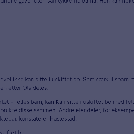
erdifulle gaver uten samtykke fra barna. Hun kan hell
ikevel ikke kan sitte i uskiftet bo. Som særkullsbarn m
ven etter Ola deles.
t – felles barn, kan Kari sitte i uskiftet bo med fell
Ola brukte disse sammen. Andre eiendeler, for eksemp
ktepar, konstaterer Haslestad.
skiftet bo.