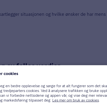
e kartlegger situasjonen og hvilke ønsker de har mens
n av felles verdier
rkullsbarn
: Ola har sønnen Per, mens Kari har sønnen
es i henhold til loven. Først skal det lages en oversi
alt ektefeller eide sammen, sier Haslestad.