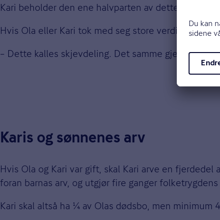
Kari beholder den ene halvparten av dette, mens Ol
Hvis Ola eller Kari tok med seg store verdier inn i 
– Dette kalles skjevdeling. Det samme gjelder ved 
Karis og sønnenes arv
Hvis Ola og Kari var gift, skal Kari arve en fjerdede
foran barnas arv, og utgjør fire ganger folketrygden
Kari skal altså ha 1⁄4 av Olas dødsbo, men minimum 4