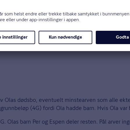
as dødsbo eier den andre.
ekteskapet, eller arvet mens de var gift, kan disse v
særeie som er opprettet gjennom ektepakt, forklarer
l av Olas dødsbo, eventuelt minstearven som alle ekte
s grunnbeløp (4G) fordi Ola hadde barn. Hvis Ola var 
G. Olas barn Per og Espen deler resten. Pål arver ing