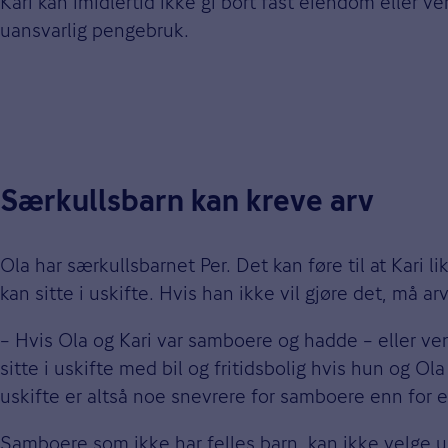
Kari kan imidlertid ikke gi bort fast eiendom eller v
uansvarlig pengebruk.
Særkullsbarn kan kreve arv
Ola har særkullsbarnet Per. Det kan føre til at Kari l
kan sitte i uskifte. Hvis han ikke vil gjøre det, må ar
– Hvis Ola og Kari var samboere og hadde – eller vente
sitte i uskifte med bil og fritidsbolig hvis hun og 
uskifte er altså noe snevrere for samboere enn for e
Samboere som ikke har felles barn, kan ikke velge u