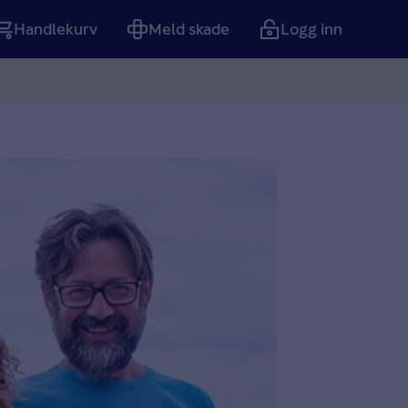
Handlekurv
Meld skade
Logg inn
Tom