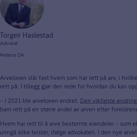
Torgeir Haslestad
Advokat
Nidaros DA.
Arveloven slår fast hvem som har rett på arv, i hvil
rett på. I tillegg gjør den rede for hvordan du kan o
– I 2021 ble arveloven endret.
Den viktigste endringe
barn rett på en større andel av arven etter foreldren
Hvem har rett til å arve bestemte eiendeler – som
unngå slike tvister, ifølge advokaten. I den nye arv