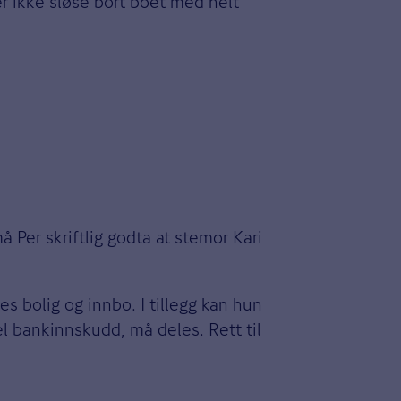
er ikke sløse bort boet med helt
å Per skriftlig godta at stemor Kari
es bolig og innbo. I tillegg kan hun
el bankinnskudd, må deles. Rett til