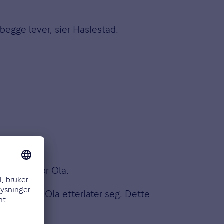
 begge lever, sier Haslestad.
 Pål. Så dør Ola.
kt over alt Ola etterlater seg. Dette