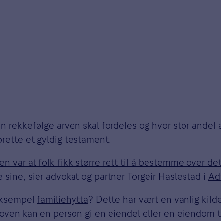
ken rekkefølge arven skal fordeles og hvor stor andel
pprette et gyldig testament.
n var at folk fikk større rett til å bestemme over det
e sine, sier advokat og partner Torgeir Haslestad i
Ad
 eksempel
familiehytta
? Dette har vært en vanlig kilde
eloven kan en person gi en eiendel eller en eiendom 