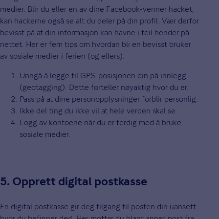
medier. Blir du eller en av dine Facebook-venner hacket,
kan hackerne også se alt du deler på din profil. Vær derfor
bevisst på at din informasjon kan havne i feil hender på
nettet. Her er fem tips om hvordan bli en bevisst bruker
av sosiale medier i ferien (og ellers):
Unngå å legge til GPS-posisjonen din på innlegg
(geotagging). Dette forteller nøyaktig hvor du er.
Pass på at dine personopplysninger forblir personlig.
Ikke del ting du ikke vil at hele verden skal se.
Logg av kontoene når du er ferdig med å bruke
sosiale medier.
5. Opprett digital postkasse
En digital postkasse gir deg tilgang til posten din uansett
hvor du befinner deg. Her mottar du blant annet post fra