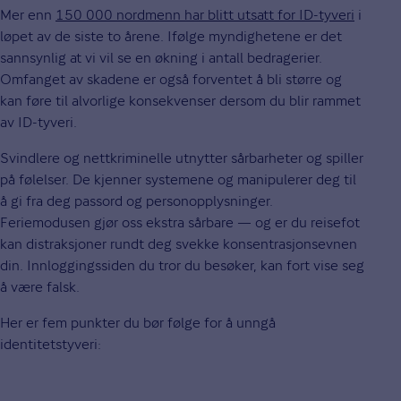
Mer enn
150 000 nordmenn har blitt utsatt for ID-tyveri
i
løpet av de siste to årene. Ifølge myndighetene er det
sannsynlig at vi vil se en økning i antall bedragerier.
Omfanget av skadene er også forventet å bli større og
kan føre til alvorlige konsekvenser dersom du blir rammet
av ID-tyveri.
Svindlere og nettkriminelle utnytter sårbarheter og spiller
på følelser. De kjenner systemene og manipulerer deg til
å gi fra deg passord og personopplysninger.
Feriemodusen gjør oss ekstra sårbare — og er du reisefot
kan distraksjoner rundt deg svekke konsentrasjonsevnen
din. Innloggingssiden du tror du besøker, kan fort vise seg
å være falsk.
Her er fem punkter du bør følge for å unngå
identitetstyveri: