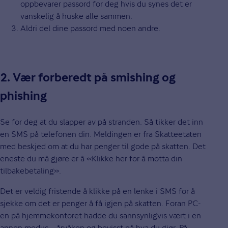
oppbevarer passord for deg hvis du synes det er
vanskelig å huske alle sammen.
Aldri del dine passord med noen andre.
2. Vær forberedt på smishing og
phishing
Se for deg at du slapper av på stranden. Så tikker det inn
en SMS på telefonen din. Meldingen er fra Skatteetaten
med beskjed om at du har penger til gode på skatten. Det
eneste du må gjøre er å «Klikke her for å motta din
tilbakebetaling».
Det er veldig fristende å klikke på en lenke i SMS for å
sjekke om det er penger å få igjen på skatten. Foran PC-
en på hjemmekontoret hadde du sannsynligvis vært i en
annen modus – årvåken og bevisst på hva du gjør. På