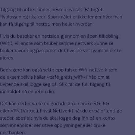
Tilgang til nettet finnes nesten overalt. På toget,
flyplassen og i kafeer. Spørsmålet er ikke lenger hvor man
kan få tilgang til nettet, men heller hvordan.
Hvis du besøker en nettside gjennom en åpen tilkobling
(Wifi), vil andre som bruker samme nettverk kunne se
brukernavnet og passordet ditt hvis de vet hvordan dette
gjøres.
Bedragere kan også sette opp falske Wifi-nettverk som
de eksempelvis kaller «cafe_gratis_wifi» i håp om at
uvitende skal logge seg på. Slik får de full tilgang til
innholdet på enheten din.
Det kan derfor være en god ide å kun bruke 4G, 5G
eller
VPN
(Virtuelt Privat Nettverk) når du er på offentlige
steder, spesielt hvis du skal logge deg inn på en konto
som inneholder sensitive opplysninger eller bruke
nettbanken.