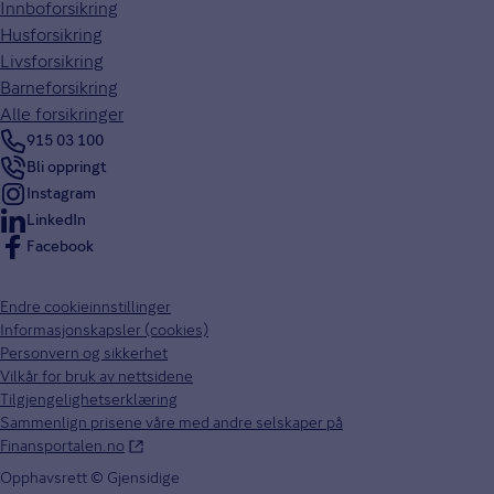
Innboforsikring
Husforsikring
Livsforsikring
Barneforsikring
Alle forsikringer
915 03 100
Bli oppringt
Instagram
LinkedIn
Facebook
Endre cookieinnstillinger
Informasjonskapsler (cookies)
Personvern og sikkerhet
Vilkår for bruk av nettsidene
Tilgjengelighetserklæring
Sammenlign prisene våre med andre selskaper på
Finansportalen.no
Opphavsrett © Gjensidige