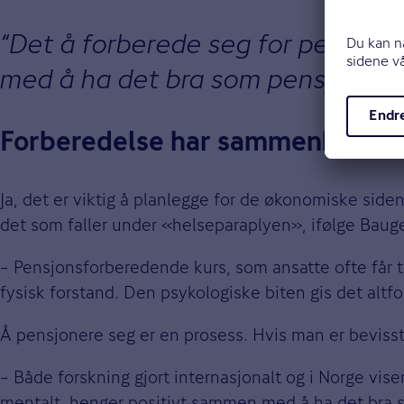
Det å forberede seg for pensjon
med å ha det bra som pensjonist.
Forberedelse har sammenheng m
Ja, det er viktig å planlegge for de økonomiske siden
det som faller under «helseparaplyen», ifølge Bauge
– Pensjonsforberedende kurs, som ansatte ofte får ti
fysisk forstand. Den psykologiske biten gis det altfo
Å pensjonere seg er en prosess. Hvis man er bevisst
– Både forskning gjort internasjonalt og i Norge vis
mentalt, henger positivt sammen med å ha det bra 