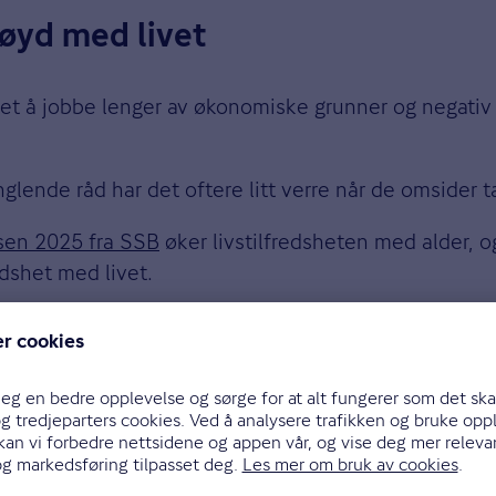
øyd med livet
t å jobbe lenger av økonomiske grunner og negativ p
ende råd har det oftere litt verre når de omsider ta
sen 2025 fra SSB
øker livstilfredsheten med alder, o
edshet med livet.
i statistikken. Likevel skal man ikke skjære alle over