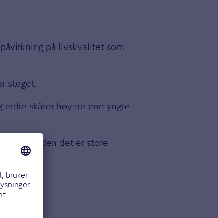
åvirkning på livskvalitet som
r steget.
g eldre skårer høyere enn yngre.
 én kam, siden det er store