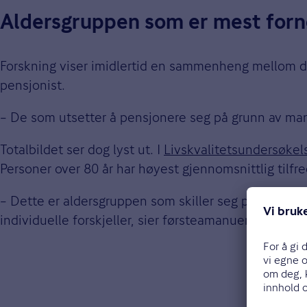
Aldersgruppen som er mest forn
Forskning viser imidlertid en sammenheng mellom de
pensjonist.
– De som utsetter å pensjonere seg på grunn av mangl
Totalbildet ser dog lyst ut. I
Livskvalitetsundersøkel
Personer over 80 år har høyest gjennomsnittlig tilfr
– Dette er aldersgruppen som skiller seg positivt ut 
individuelle forskjeller, sier førsteamanuensisen.