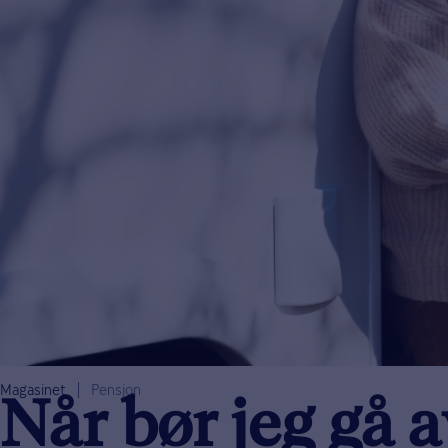
Magasinet
Pensjon
Når bør jeg gå 