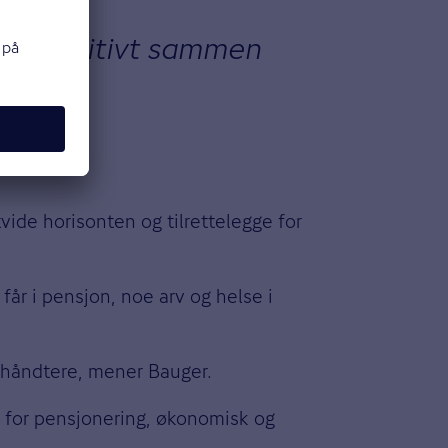
ger positivt sammen
tvide horisonten og tilrettelegge for
får i pensjon, noe arv og helse i
å håndtere, mener Bauger.
eg for pensjonering, økonomisk og