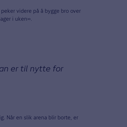
ng peker videre på å bygge bro over
dager i uken».
n er til nytte for
 Når en slik arena blir borte, er