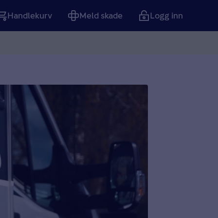
Handlekurv
Meld skade
Logg inn
Tom