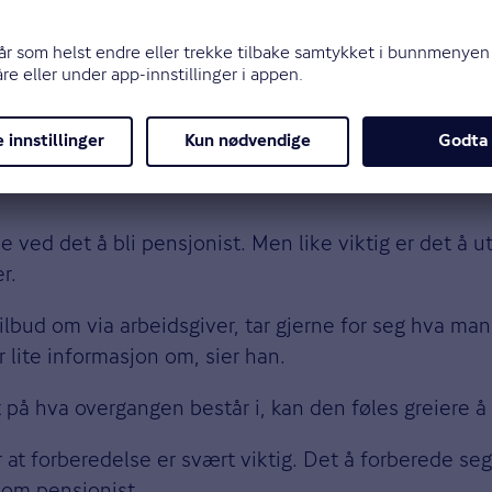
ering, økonomisk og mentalt, hen
ed tilfredshet
e ved det å bli pensjonist. Men like viktig er det å u
r.
lbud om via arbeidsgiver, tar gjerne for seg hva man 
r lite informasjon om, sier han.
 på hva overgangen består i, kan den føles greiere 
er at forberedelse er svært viktig. Det å forberede s
som pensjonist.