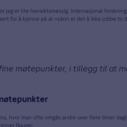
tror jeg er lite hensiktsmessig. Internasjonal forskni
sert for å kjenne på at «sånn er det å ikke jobbe to 
ine møtepunkter, i tillegg til at ma
 møtepunkter
, hvor man ofte omgås andre over flere timer daglig.
minner Bauger.