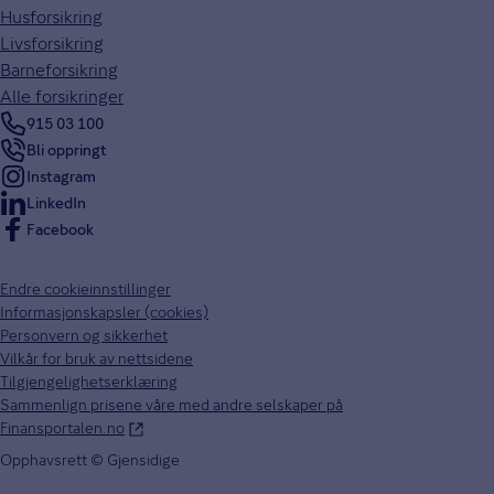
Husforsikring
Livsforsikring
Barneforsikring
Alle forsikringer
915 03 100
Bli oppringt
Instagram
LinkedIn
Facebook
Endre cookieinnstillinger
Informasjonskapsler (cookies)
Personvern og sikkerhet
Vilkår for bruk av nettsidene
Tilgjengelighetserklæring
Sammenlign prisene våre med andre selskaper på
Finansportalen.no
Opphavsrett © Gjensidige