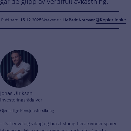
går de glipp av verdifull avkastning.
Kopier lenke
Publisert
15.12.2025
Skrevet av:
Liv Berit Normann
Jonas Ulriksen
Investeringsrådgiver
Gjensidige Pensjonsforsikring
– Det er veldig viktig og bra at stadig flere kvinner sparer
til pensjon. Men mange kvinner er redde for å miste