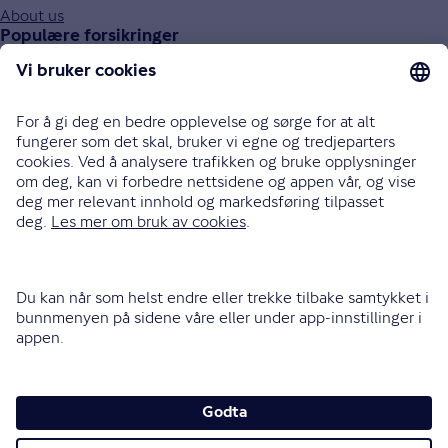
About us
Populære forsikringer
Bilforsikring
Reiseforsikring
Innboforsikring
Husforsikring
Livsforsikring
Barneforsikring
Alle forsikringer
915 03 100
Bli oppringt
Instagram
LinkedIn
Facebook
Endre cookieinnstillinger
Informasjonskapsler (cookies)
Personvern og sikkerhet
Vilkår for bruk av nettsidene