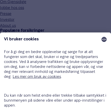
Om Gjensidige
Jobbe hos oss
Presse
Investor
About us
Populære forsikringer
Bilforsikring
Reiseforsikring
Innboforsikring
Husforsikring
Livsforsikring
Barneforsikring
Alle forsikringer
915 03 100
Bli oppringt
Instagram
LinkedIn
Facebook